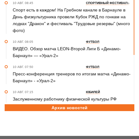
10 АВГ. 08:45
СПОРТИВНЫЙ ФЕСТИВАЛЬ
Спорт есть в каждом! На Гребном канале в Барнауле в
День физкультурника провели Кубок РЖД по гонкам на
лодках "Дракон" и фестиваль "Трудовые резервы" (много
фото)
10 АВГ. 08:05
ФУТБОЛ
ВИДЕО. Обзор матча LEON-Второй Лиги Б «Динамо-
Барнаул» — «Урал-2»
10 АВГ. 07:50
ФУТБОЛ
Пресс-конференция тренеров по итогам матча «Динамо-
Барнаул» - «Урал-2»
10 АВГ. 07:15
ЮБИЛЕЙ
Заслуженному работнику физической культуры РФ
Татьяне Вараксиной – 70 лет
Архив новостей
9 АВГ. 23:40
ХОККЕЙ
ХК «Динамо-Алтай» уступил «Омским Крыльям» и во
втором предсезонном матче - 1:6