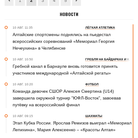
1
2
3
4
5
НОВОСТИ
10 АВГ. 11:35
ЛЁГКАЯ АТЛЕТИКА
Алтайские спортсмены поднялись на пьедестал
всероссийских соревнований «Мемориал Георгия
Нечеухина» в Челябинске
10 АВГ. 10:50
ГРЕБЛЯ НА БАЙДАРКАХ И КАНОЭ
Гребной канал в Барнауле вновь готовится принять
участников международной «Алтайской регаты»
10 АВГ. 10:20
ФУТБОЛ
Команда девочек СШОР Алексея Смертина (U14)
завершила окружной турнир "ЮФЛ-Восток", завоевав
путёвку на всероссийский финал
10 АВГ. 09:15
ШАХМАТЫ
Этап Кубка России. Ярослав Ремизов выиграл «Мемориал
Лепихина», Мария Алексеенко – «Красоты Алтая»