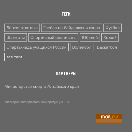
9 АВГ. 22:20
ФУТБОЛ
"Темп" в первом матче 1/2 финала Кубка Сибири крупно
ТЕГИ
обыграл "Распадскую" - 4:1
Лёгкая атлетика
Гребля на байдарках и каноэ
Футбол
Шахматы
Спортивный фестиваль
Юбилей
Хоккей
Спартакиада учащихся России
Волейбол
Баскетбол
все теги
ПАРТНЕРЫ
Министерство спорта Алтайского края
Категория информационной продукции 18+