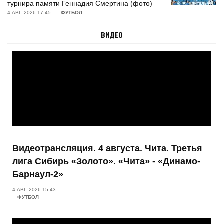
турнира памяти Геннадия Смертина (фото)
В Барнауле победителями турнира 2 на 2 стали команды
4 АВГ. 2026 17:45
ФУТБОЛ
Media Basket Altai и академии Tigers (фото)
ВИДЕО
4 АВГ. 15:52
НАБОР
СШОР «Горные лыжи» ведет набор детей в группы
начальной подготовки
Видеотрансляция. 4 августа. Чита. Третья
лига Сибирь «Золото». «Чита» - «Динамо-
Барнаул-2»
4 АВГ. 2026 15:43
ФУТБОЛ