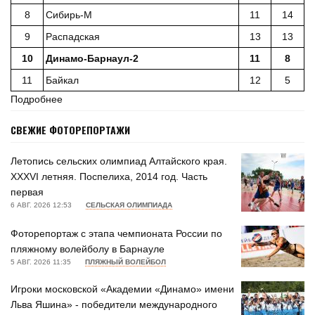
народов России
8
Сибирь-М
11
14
9
Распадская
13
13
5 АВГ. 09:45
ДЖИУ-ДЖИТСУ
Елизавета Лаптева и Валерия Зиновьева – бронзовые
10
Динамо-Барнаул-2
11
8
призёры первенства мира
11
Байкал
12
5
5 АВГ. 09:42
БОЛЬШОЙ АЛТАЙ
Подробнее
Организаторы международного туристско-спортивного
фестиваля опубликовали программу «Большой Алтай.
СВЕЖИЕ ФОТОРЕПОРТАЖИ
Great Altai. China-2026»
Летопись сельских олимпиад Алтайского края.
5 АВГ. 09:23
ПЛАВАНИЕ В ХОЛОДНОЙ ВОДЕ
XXXVI летняя. Поспелиха, 2014 год. Часть
Есть место, где моржам сейчас не жарко! Команда
первая
Алтайского края «Белые медведи» выиграла
6 АВГ. 2026 12:53
СЕЛЬСКАЯ ОЛИМПИАДА
соревнования на Телецком озере
Фоторепортаж с этапа чемпионата России по
4 АВГ. 17:45
ФУТБОЛ
пляжному волейболу в Барнауле
Игроки московской «Академии «Динамо» имени Льва
5 АВГ. 2026 11:35
ПЛЯЖНЫЙ ВОЛЕЙБОЛ
Яшина» - победители международного турнира памяти
Геннадия Смертина (фото)
Игроки московской «Академии «Динамо» имени
Льва Яшина» - победители международного
4 АВГ. 16:57
БАСКЕТБОЛ