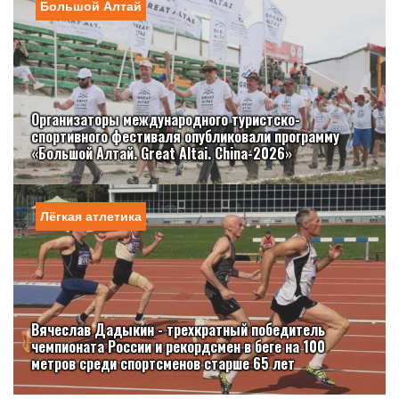
Большой Алтай
Организаторы международного туристско-
спортивного фестиваля опубликовали программу
«Большой Алтай. Great Altai. China-2026»
Лёгкая атлетика
Вячеслав Дадыкин - трехкратный победитель
чемпионата России и рекордсмен в беге на 100
метров среди спортсменов старше 65 лет