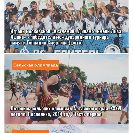
Игроки московской «Академии „Динамо“ имени Льва
Яшина» - победители международного турнира
памяти Геннадия Смертина (фото)
Сельская олимпиада
Летопись сельских олимпиад Алтайского края. XXXVI
летняя. Поспелиха, 2014 год. Часть первая