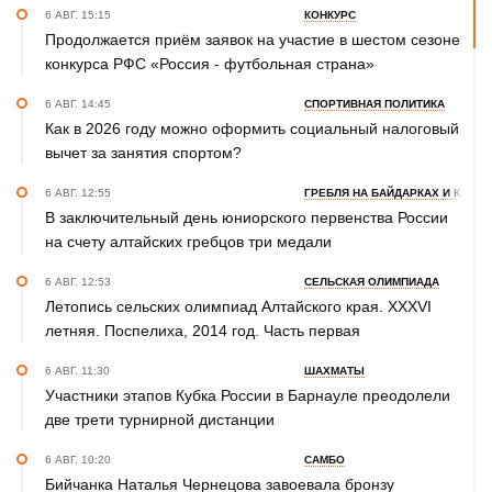
6 АВГ. 15:15
КОНКУРС
Продолжается приём заявок на участие в шестом сезоне
конкурса РФС «Россия - футбольная страна»
6 АВГ. 14:45
СПОРТИВНАЯ ПОЛИТИКА
Как в 2026 году можно оформить социальный налоговый
вычет за занятия спортом?
6 АВГ. 12:55
ГРЕБЛЯ НА БАЙДАРКАХ И КАНОЭ
В заключительный день юниорского первенства России
на счету алтайских гребцов три медали
6 АВГ. 12:53
СЕЛЬСКАЯ ОЛИМПИАДА
Летопись сельских олимпиад Алтайского края. XXXVI
летняя. Поспелиха, 2014 год. Часть первая
6 АВГ. 11:30
ШАХМАТЫ
Участники этапов Кубка России в Барнауле преодолели
две трети турнирной дистанции
6 АВГ. 10:20
САМБО
Бийчанка Наталья Чернецова завоевала бронзу