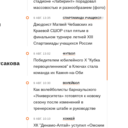
стадионе «Лабиринт» порадовал
массовостью и разнообразием (фото)
9 АВГ. 13:35
СПАРТАКИАДА УЧАЩИХСЯ РОССИИ
и
Дзюдоист Матвей Чебавских из
Краевой СШОР стал пятым в
финальном турнире летней XIII
Спартакиады учащихся России
9 АВГ. 13:02
ФУТБОЛ
Победителем юбилейного Х "Кубка
усакова
первоцелинников" в Ключах стала
команда их Камня-на-Оби
9 АВГ. 10:30
ВОЛЕЙБОЛ
Как волейболисты барнаульского
«Университета» готовятся к новому
сезону после изменений в
тренерском штабе и руководстве
9 АВГ. 10:10
ХОККЕЙ
ХК "Динамо-Алтай» уступил «Омским