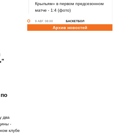
Крыльям» в первом предсезонном
матче - 1:4 (фото)
9 АВГ. 08:00
БАСКЕТБОЛ
Архив новостей
В Барнауле прошли всероссийские
соревнования по баскетболу 3×3
«Оранжевый мяч» (фото)
8 АВГ. 23:45
ЛЁГКАЯ АТЛЕТИКА
и
Полина разбежалась. Ткалич берёт
ь"
реванш у Садовничевой на
командном чемпионате России
8 АВГ. 22:30
ТХЭКВОНДО
Анастасия Калашникова завоевала
 по
бронзовую медаль на первенстве
Азии по тхэквондо ИТФ
8 АВГ. 20:45
ДЖИУ-ДЖИТСУ
у два
Николай Федоскин – серебряный
щины -
призёр чемпионата мира
тном клубе