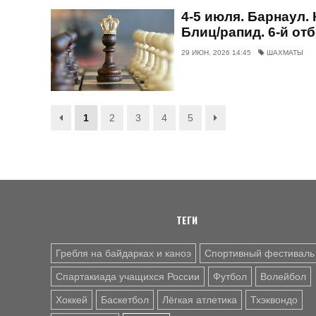
4-5 июля. Барнаул.
Блиц/рапид. 6-й от
29 ИЮН. 2026 14:45
ШАХМАТЫ
1
2
3
4
5
ТЕГИ
Гребля на байдарках и каноэ
Спортивный фестиваль
Спартакиада учащихся России
Футбол
Волейбол
Хоккей
Баскетбол
Лёгкая атлетика
Тхэквондо