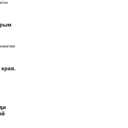
ассы
трым
шахматам
 края.
еди
ый