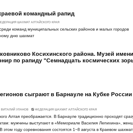
краевой командный рапид
ЕДЕРАЦИЯ ШАХМАТ АЛТАЙСКОГО КРАЯ
среди команд муниципальных сельских районов и малых городов
ному дню шахмат
лковниково Косихинского района. Музей имен
рнир по рапиду "Семнадцать космических зор
егионов сыграют в Барнауле на Кубке России
ВИТАЛИЙ УЛАНОВ
ФЕДЕРАЦИЯ ШАХМАТ АЛТАЙСКОГО КРАЯ
ного Алтая преображается. В Барнауле традиционно проходят сраз
матам: мужчины выступают в «Мемориале Василия Лепихина», жен
 В этом году соревнования состоятся 1−8 августа в Краевом шахма