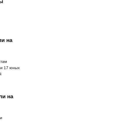
ты
ли на
атам
ли 17 юных
й
ли на
ии