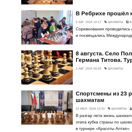
В Ребрихе прошёл 
2 АВГ. 2026 10:17
ШАХМАТЫ
Ф
Соревнования проводились 
и посвящались Международ
8 августа. Село По
Германа Титова. Ту
2 АВГ. 2026 09:20
ШАХМАТЫ
Спортсмены из 23 р
шахматам
31 ИЮЛ. 2026 10:52
ШАХМАТЫ
В разгар лета жизнь шахмат
этапа кубка страны по шах
в турнире «Красоты Алтая».