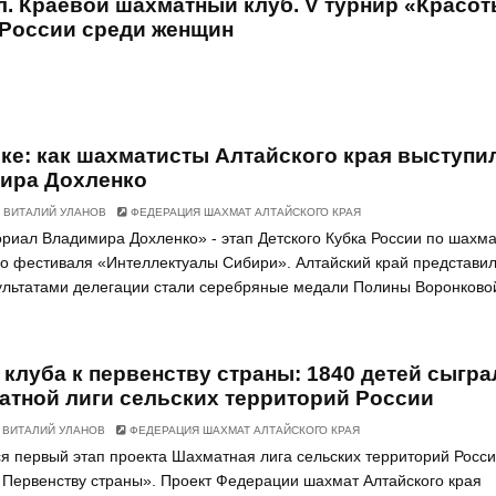
ул. Краевой шахматный клуб. V турнир «Красо
 России среди женщин
ке: как шахматисты Алтайского края выступи
ира Дохленко
ВИТАЛИЙ УЛАНОВ
ФЕДЕРАЦИЯ ШАХМАТ АЛТАЙСКОГО КРАЯ
риал Владимира Дохленко» - этап Детского Кубка России по шахм
го фестиваля «Интеллектуалы Сибири». Алтайский край представи
ультатами делегации стали серебряные медали Полины Воронково
клуба к первенству страны: 1840 детей сыгра
атной лиги сельских территорий России
ВИТАЛИЙ УЛАНОВ
ФЕДЕРАЦИЯ ШАХМАТ АЛТАЙСКОГО КРАЯ
я первый этап проекта Шахматная лига сельских территорий Росс
 Первенству страны». Проект Федерации шахмат Алтайского края