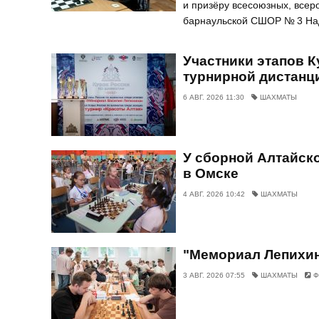
и призёру всесоюзных, все
барнаульской СШОР № 3 Наде
Участники этапов К
турнирной дистанц
6 АВГ. 2026 11:30
ШАХМАТЫ
У сборной Алтайск
в Омске
4 АВГ. 2026 10:42
ШАХМАТЫ
"Мемориал Лепихин
3 АВГ. 2026 07:55
ШАХМАТЫ
Ф