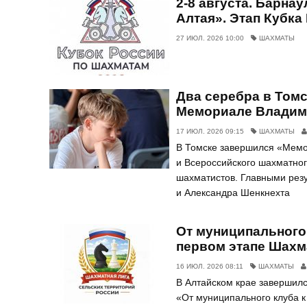
2-8 августа. Барна
Алтая». Этап Кубка
27 ИЮЛ. 2026 10:00
ШАХМАТЫ
Два серебра в Томс
Мемориале Владим
17 ИЮЛ. 2026 09:15
ШАХМАТЫ
В Томске завершился «Мемо
и Всероссийского шахматно
шахматистов. Главными рез
и Александра Шенкнехта
От муниципального 
первом этапе Шахм
16 ИЮЛ. 2026 08:11
ШАХМАТЫ
В Алтайском крае завершилс
«От муниципального клуба к