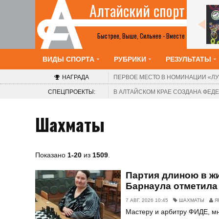
Алтайский спорт
Все анонсы
Быстрее, Выше, Сильнее - Вместе
ВИДЫ СПОРТА
РУБРИКИ
РЕЗУЛЬТАТЫ
НАГРАДА
ПЕРВОЕ МЕСТО В НОМИНАЦИИ
«ЛУ
СПЕЦПРОЕКТЫ:
В АЛТАЙСКОМ КРАЕ СОЗДАНА ФЕ
Шахматы
Показано
1-20
из
1509
.
Партия длиною в ж
Барнаула отметила
7 АВГ. 2026 10:45
ШАХМАТЫ
Я
Мастеру и арбитру ФИДЕ, мн