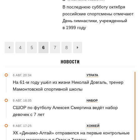
В последнюю субботу октября
российские спортсмены отмечают
День гимнастики, учрежденный
в 1999 году
4
5
6
7
8
НОВОСТИ
6 АВГ. 20:34
УТРАТА
На 61-м году ушёл из жизни Николай Довгаль, тренер
Мамонтовской спортивной школы
6 АВГ. 18:35
НАБОР
СШОР по футболу Алексея Смертина ведёт набор
девочек с 7 лет
6 АВГ. 17:25
ХОККЕЙ
ХК «Динамо-Алтай» отправился на первые контрольные
матчи межсезонья в Омск и Тюмень