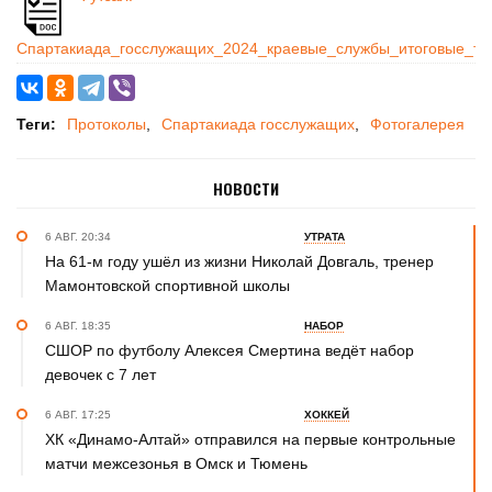
Спартакиада_госслужащих_2024_краевые_службы_итоговые_та
Теги:
Протоколы
Спартакиада госслужащих
Фотогалерея
НОВОСТИ
6 АВГ. 20:34
УТРАТА
На 61-м году ушёл из жизни Николай Довгаль, тренер
Мамонтовской спортивной школы
6 АВГ. 18:35
НАБОР
СШОР по футболу Алексея Смертина ведёт набор
девочек с 7 лет
6 АВГ. 17:25
ХОККЕЙ
ХК «Динамо-Алтай» отправился на первые контрольные
матчи межсезонья в Омск и Тюмень