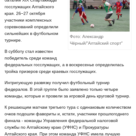
баталии XIX Cпартакиады
госслужащих Алтайского
края. 26−27 октября
участники комплексных
соревнований определили
сильнейших в футбольном
Фото: Александр
турнире.
Чёрный/"Алтайский спорт"
В субботу стал известен
победитель среди команд
федеральных госслужащих, а в воскресенье определилась
тройка призеров среди краевых госслужащих.
Интригующую развязку получил футбольный турнир
федералов. В этой группе было заявлено только четыре
команды, которые и провели за игровой день круговой турнир.
К решающим матчам третьего тура с одинаковым количеством
очков подошли фавориты и, кстати, участники прошлогоднего
финала - команды Управления федеральной налоговой
службы по Алтайскому краю (УФНС) и Прокуратуры
Алтайского края. При этом команда УФНС имела лучшую