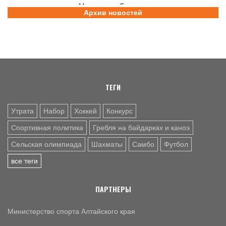
международного Мемориала Бурдикова
Архив новостей
5 АВГ. 16:57
ФУТБОЛ
Третья лига Сибирь "Золото". Молодежка "Динамо" не
смогла прервать победную серию «Читы»
ТЕГИ
Утрата
Набор
Хоккей
Конкурс
Спортивная политика
Гребля на байдарках и каноэ
Сельская олимпиада
Шахматы
Самбо
Футбол
все теги
ПАРТНЕРЫ
Министерство спорта Алтайского края