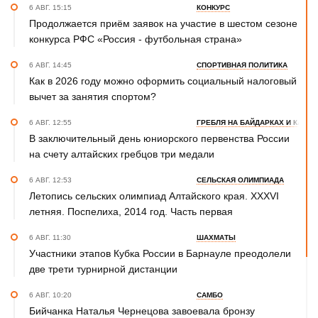
6 АВГ. 15:15
КОНКУРС
Продолжается приём заявок на участие в шестом сезоне
конкурса РФС «Россия - футбольная страна»
6 АВГ. 14:45
СПОРТИВНАЯ ПОЛИТИКА
Как в 2026 году можно оформить социальный налоговый
вычет за занятия спортом?
6 АВГ. 12:55
ГРЕБЛЯ НА БАЙДАРКАХ И КАНОЭ
В заключительный день юниорского первенства России
на счету алтайских гребцов три медали
6 АВГ. 12:53
СЕЛЬСКАЯ ОЛИМПИАДА
Летопись сельских олимпиад Алтайского края. XXXVI
летняя. Поспелиха, 2014 год. Часть первая
6 АВГ. 11:30
ШАХМАТЫ
Участники этапов Кубка России в Барнауле преодолели
две трети турнирной дистанции
6 АВГ. 10:20
САМБО
Бийчанка Наталья Чернецова завоевала бронзу