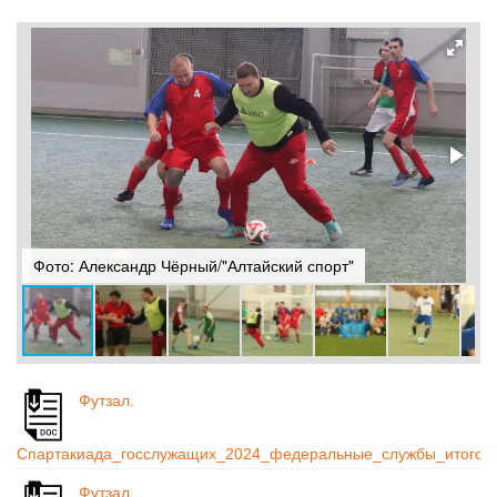
Фото: Александр Чёрный/"Алтайский спорт"
Ф
Футзал.
Спартакиада_госслужащих_2024_федеральные_службы_итогова
Футзал.