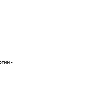
тин -