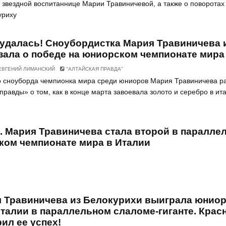
й звездной воспитаннице Марии Травиничевой, а также о поворотах
уриху
удалась! Сноубордистка Мария Травиничева 
зала о победе на юниорском чемпионате мира
ВГЕНИЙ ЛИМАНСКИЙ
"АЛТАЙСКАЯ ПРАВДА"
го сноуборда чемпионка мира среди юниоров Мария Травиничева р
равды» о том, как в конце марта завоевала золото и серебро в ит
 Мария Травиничева стала второй в паралле
ком чемпионате мира в Италии
 Травиничева из Белокурихи выиграла юнио
талии в параллельном слаломе-гиганте. Крас
ил ее успех!