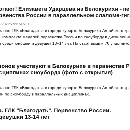
гают! Елизавета Ударцева из Белокурихи - п
рвенства России в параллельном слаломе-гиг
"АЛТАЙСКИЙ СПОРТ"
клоне ГЛК «Благодать» в городе-курорте Белокуриха Алтайского кр
 комплекта медалей первенства России по сноуборду в дисциплин
 среди юношей и девушек 13−14 лет. На старт вышли 70 участников
ионов участвуют в Белокурихе в первенстве 
сциплинах сноуборда (фото с открытия)
клоне ГЛК «Благодать» в городе-курорте Белокуриха Алтайского кр
ии по сноуборду в параллельных дисциплинах.
. ГЛК "Благодать". Первенство России.
девушки 13-14 лет