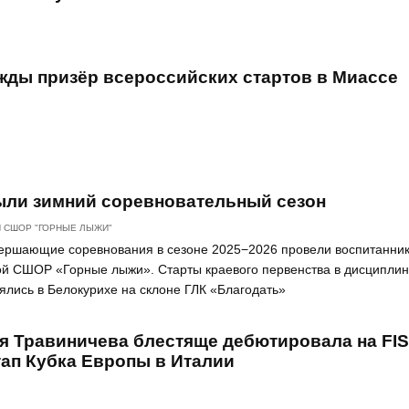
ажды призёр всероссийских стартов в Миассе
ыли зимний соревновательный сезон
СШОР "ГОРНЫЕ ЛЫЖИ"
авершающие соревнования в сезоне 2025−2026 провели воспитанни
ой СШОР «Горные лыжи». Старты краевого первенства в дисципли
лись в Белокурихе на склоне ГЛК «Благодать»
я Травиничева блестяще дебютировала на FIS
тап Кубка Европы в Италии