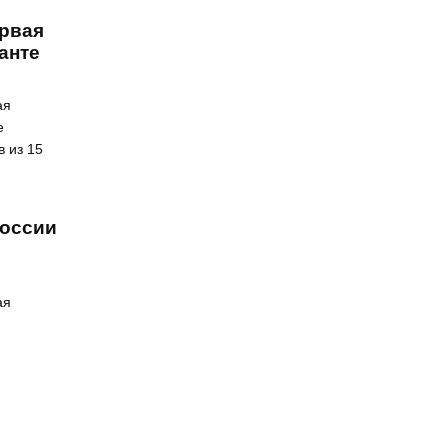
ервая
анте
ая
е
 из 15
России
ая