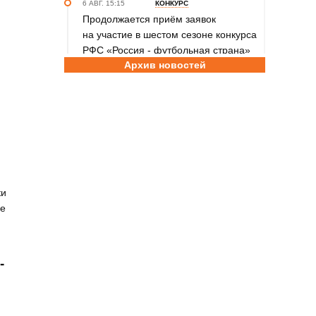
6 АВГ. 15:15
КОНКУРС
Продолжается приём заявок
на участие в шестом сезоне конкурса
РФС «Россия - футбольная страна»
Архив новостей
6 АВГ. 14:45
СПОРТИВНАЯ ПОЛИТИКА
Как в 2026 году можно оформить
социальный налоговый вычет за
занятия спортом?
6 АВГ. 12:55
ГРЕБЛЯ НА БАЙДАРКАХ И КАНОЭ
В заключительный день юниорского
первенства России на счету
ки
алтайских гребцов три медали
не
6 АВГ. 12:53
СЕЛЬСКАЯ ОЛИМПИАДА
Летопись сельских олимпиад
Алтайского края. XXXVI летняя.
-
Поспелиха, 2014 год. Часть первая