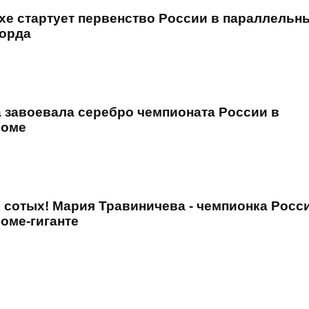
хе стартует первенство России в параллельн
борда
 завоевала серебро чемпионата России в
ломе
ь сотых! Мария Травиничева - чемпионка Росс
оме-гиганте