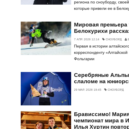
региона по сноу­борду, свое
которые привели ее в Белок
Мировая премьера 
Белокурихи расска
7 АПР. 2026 12:14
СНОУБОРД
Е
Первая в истории алтайско
корреспонденту «Алтайской п
Фольгарии
Серебряные Альпы.
слаломе на юниорс
29 МАР. 2026 19:45
СНОУБОРД
Брависсимо! Мария
чемпионат мира в И
Илья Хуртин повтор