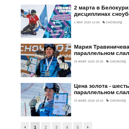
2 марта в Белокури
дисциплинах сноу
1 МАР. 2026 14:00
СНОУБОРД
Мария Травиничева
параллельном сла
26 ФЕВР. 2026 20:30
СНОУБОРД
Цена золота - шест
параллельном слал
25 ФЕВР. 2026 18:10
СНОУБОРД
1
2
3
4
5