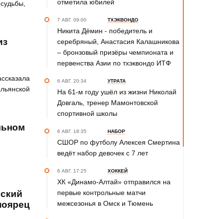
отметила юбилей
 судьбы,
7 АВГ. 09:00
ТХЭКВОНДО
Никита Дёмин - победитель и
из
серебряный, Анастасия Калашникова
– бронзовый призёры чемпионата и
первенства Азии по тхэквондо ИТФ
ассказала
6 АВГ. 20:34
УТРАТА
альянской
На 61-м году ушёл из жизни Николай
Довгаль, тренер Мамонтовской
спортивной школы
льном
6 АВГ. 18:35
НАБОР
СШОР по футболу Алексея Смертина
ведёт набор девочек с 7 лет
6 АВГ. 17:25
ХОККЕЙ
ХК «Динамо-Алтай» отправился на
рский
первые контрольные матчи
ноярец
межсезонья в Омск и Тюмень