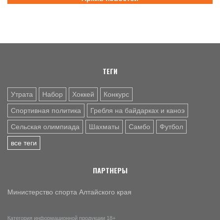
5 АВГ. 16:57
ФУТБОЛ
Третья лига Сибирь "Золото". Молодежка "Динамо" не
смогла прервать победную серию «Читы»
ТЕГИ
Утрата
Набор
Хоккей
Конкурс
Спортивная политика
Гребля на байдарках и каноэ
Сельская олимпиада
Шахматы
Самбо
Футбол
все теги
ПАРТНЕРЫ
Министерство спорта Алтайского края
Категория информационной продукции 18+