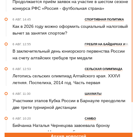
Продолжается приём заявок на участие в шестом сезоне
конкурса РФС «Россия - футбольная страна»
6 АВГ. 14:45
СПОРТИВНАЯ ПОЛИТИКА
Как в 2026 году можно оформить социальный налоговый
вычет за занятия спортом?
6 АВГ. 12:55
ГРЕБЛЯ НА БАЙДАРКАХ И КАНОЭ
В заключительный день юниорского первенства России
на счету алтайских гребцов три медали
6 АВГ. 12:53
СЕЛЬСКАЯ ОЛИМПИАДА
Летопись сельских олимпиад Алтайского края. XXXVI
летняя. Поспелиха, 2014 год. Часть первая
6 АВГ. 11:30
ШАХМАТЫ
Участники этапов Кубка России в Барнауле преодолели
две трети турнирной дистанции
6 АВГ. 10:20
САМБО
Бийчанка Наталья Чернецова завоевала бронзу
международного Мемориала Бурдикова
Архив новостей