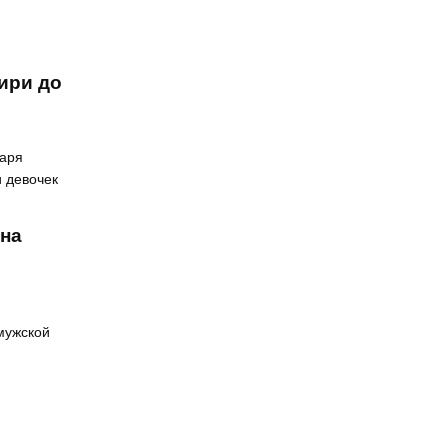
ири до
варя
и девочек
 на
 мужской