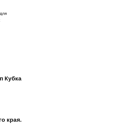
первенства Азии по тхэквондо ИТФ
я
 для
х
п Кубка
о края.