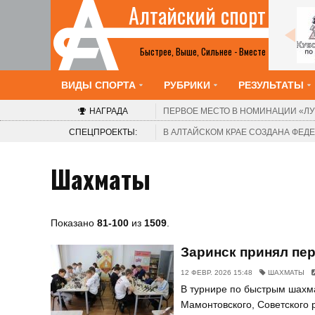
Алтайский спорт
Шахматы
2-8 августа. Барнаул. Краевой шахматный
клуб. V турнир «Красоты Алтая». Этап Кубка
Быстрее, Выше, Сильнее - Вместе
России среди женщин
ВИДЫ СПОРТА
РУБРИКИ
РЕЗУЛЬТАТЫ
НАГРАДА
ПЕРВОЕ МЕСТО В НОМИНАЦИИ
«ЛУ
СПЕЦПРОЕКТЫ:
В АЛТАЙСКОМ КРАЕ СОЗДАНА ФЕ
Шахматы
Показано
81-100
из
1509
.
Заринск принял пе
12 ФЕВР. 2026 15:48
ШАХМАТЫ
В турнире по быстрым шахма
Мамонтовского, Советского 