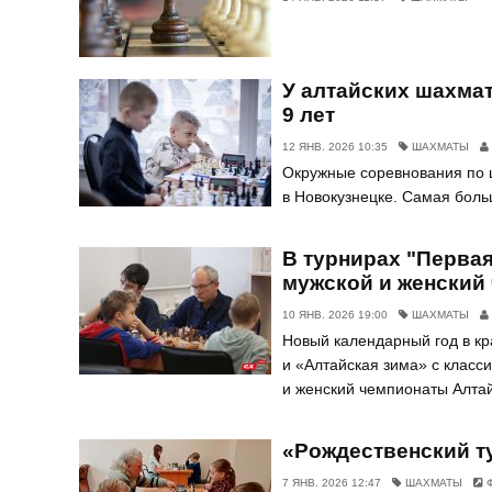
У алтайских шахма
9 лет
12 ЯНВ. 2026 10:35
ШАХМАТЫ
Окружные соревнования по 
в Новокузнецке. Самая боль
В турнирах "Первая
мужской и женский
10 ЯНВ. 2026 19:00
ШАХМАТЫ
Новый календарный год в к
и «Алтайская зима» с класс
и женский чемпионаты Алтай
«Рождественский т
7 ЯНВ. 2026 12:47
ШАХМАТЫ
Ф