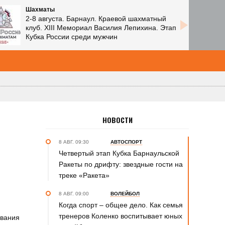
Пляжный волейбол
8 августа. Барнаул. Парк спорта Алексея
Смертина. Комплекс «Пляж». Фестиваль
«Комус Гран-при – 2026»
НОВОСТИ
8 АВГ. 09:30
АВТОСПОРТ
Четвертый этап Кубка Барнаульской
Ракеты по дрифту: звездные гости на
треке «Ракета»
8 АВГ. 09:00
ВОЛЕЙБОЛ
Когда спорт – общее дело. Как семья
тренеров Коленко воспитывает юных
ования