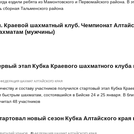
огда ездили ребята из Мамонтовского и Первомайского района. В эт
сь сборная Тальменского района
л. Краевой шахматный клуб. Чемпионат Алтай
ахматам (мужчины)
ервый этап Кубка Краевого шахматного клуба 
ФЕДЕРАЦИЯ ШАХМАТ АЛТАЙСКОГО КРАЯ
честву и составу участников получился стартовый этап Кубка Крае
и быстрым шахматам, состоявшийся в Бийске 24 и 25 января. В бл
читал 48 участников
тартовал новый сезон Кубка Алтайского края 
ВИТАЛИЙ УЛАНОВ
ФЕДЕРАЦИЯ ШАХМАТ АЛТАЙСКОГО КРАЯ