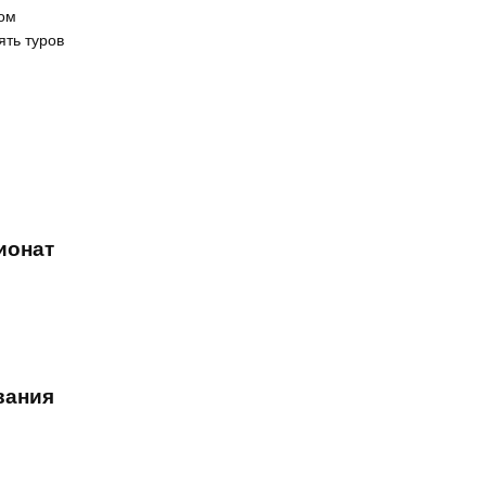
ком
ять туров
ионат
вания