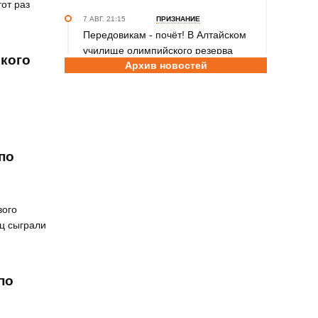
от раз
7 АВГ. 21:15
ПРИЗНАНИЕ
Передовикам - почёт! В Алтайском
училище олимпийского резерва
ского
Архив новостей
состоялось награждение
представителей спортивной отрасли
региона ко Дню физкультурника
7 АВГ. 12:29
СПОРТИВНЫЙ ФЕСТИВАЛЬ
За сильное поколение! В Яровом
по
прошёл фестиваль проекта «Детский
спорт» (фото)
7 АВГ. 10:45
ШАХМАТЫ
вого
Партия длиною в жизнь: шахматный
иц сыграли
тренер Надежда Зыкина из Барнаула
отметила юбилей
7 АВГ. 09:00
ТХЭКВОНДО
по
Никита Дёмин - победитель и
серебряный, Анастасия Калашникова
– бронзовый призёры чемпионата и