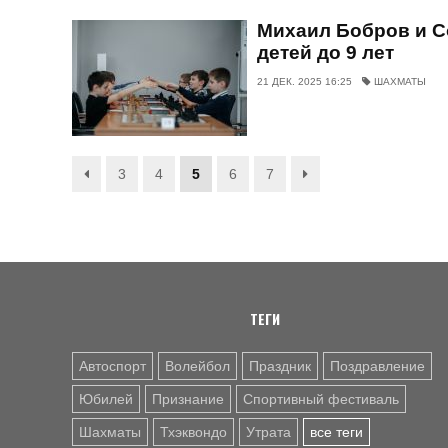
Михаил Бобров и С
детей до 9 лет
21 ДЕК. 2025 16:25
ШАХМАТЫ
3
4
5
6
7
ТЕГИ
Автоспорт
Волейбол
Праздник
Поздравление
Юбилей
Признание
Спортивный фестиваль
Шахматы
Тхэквондо
Утрата
все теги