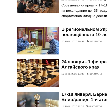
Соревнования прошли 17−18
на похолодание до -35 граду
спортсменов младше десяти 
В региональном Уп
посвящённого 10-л
20 ЯНВ. 2026 10:51
ШАХМАТЫ
24 января - 1 февр
Алтайского края
17 ЯНВ. 2026 14:05
ШАХМАТЫ
17-18 января. Барн
Блиц/рапид. 1-й эта
14 ЯНВ. 2026 11:37
ШАХМАТЫ