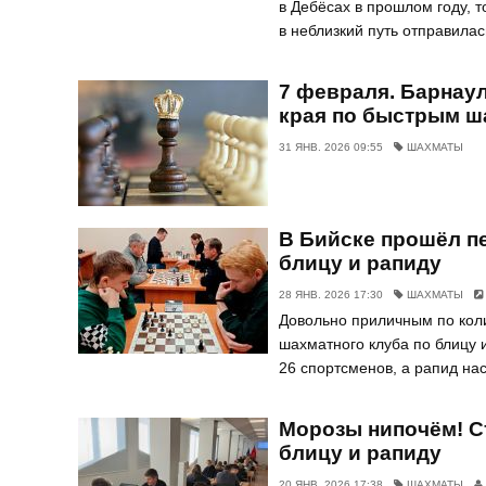
в Дебёсах в прошлом году, т
в неблизкий путь отправила
7 февраля. Барнау
края по быстрым ш
31 ЯНВ. 2026 09:55
ШАХМАТЫ
В Бийске прошёл п
блицу и рапиду
28 ЯНВ. 2026 17:30
ШАХМАТЫ
Довольно приличным по коли
шахматного клуба по блицу 
26 спортсменов, а рапид нас
Морозы нипочём! С
блицу и рапиду
20 ЯНВ. 2026 17:38
ШАХМАТЫ