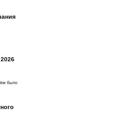
вания
 2026
нём было
тного