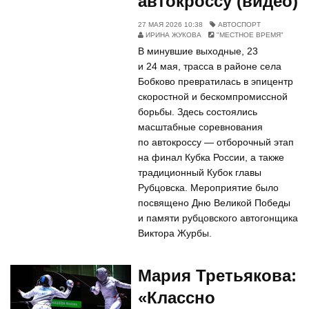
автокроссу (видео)
27 МАЯ 2026 10:38
АВТОСПОРТ
ИРИНА ЖУКОВА
"МЕСТНОЕ ВРЕМЯ"
В минувшие выходные, 23
и 24 мая, трасса в районе села
Бобково превратилась в эпицентр
скоростной и бескомпромиссной
борьбы. Здесь состоялись
масштабные соревнования
по автокроссу — отборочный этап
на финал Кубка России, а также
традиционный Кубок главы
Рубцовска. Мероприятие было
посвящено Дню Великой Победы
и памяти рубцовского автогонщика
Виктора Журбы.
Мария Третьякова:
«Классно