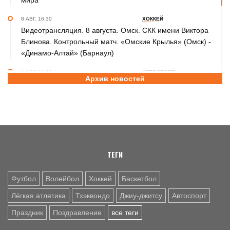
мира
8 АВГ. 16:30
ХОККЕЙ
Видеотрансляция. 8 августа. Омск. СКК имени Виктора
Блинова. Контрольный матч. «Омские Крылья» (Омск) -
«Динамо-Алтай» (Барнаул)
8 АВГ. 09:30
АВТОСПОРТ
Архив новостей
Четвертый этап Кубка Барнаульской Ракеты по дрифту:
звездные гости на треке «Ракета»
8 АВГ. 09:00
ВОЛЕЙБОЛ
Когда спорт – общее дело. Как семья тренеров Коленко
воспитывает юных волейболистов
ТЕГИ
Футбол
Волейбол
Хоккей
Баскетбол
Лёгкая атлетика
Тхэквондо
Джиу-джитсу
Автоспорт
Праздник
Поздравление
все теги