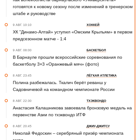
готовятся к новому сезону после изменений в тренерском
штабе и руководстве
9 АВГ. 10:10
ХОККЕЙ
ХК "Динамо-Алтай» уступил «Омским Крыльям» в первом
предсезонном матче - 1:4
9 АВГ. 08:00
БАСКЕТБОЛ
В Барнауле прошли всероссийские соревнования по
баскетболу 3×3 «Оранжевый мяч» (фото)
8 АВГ. 23:45
ЛЁГКАЯ АТЛЕТИКА
Полина разбежалась. Ткалич берёт реванш у
Садовничевой на командном чемпионате России
8 АВГ. 22:30
ТХЭКВОНДО
Анастасия Калашникова завоевала бронзовую медаль на
первенстве Азии по тхэквондо ИТФ
8 АВГ. 20:45
ДЖИУ-ДЖИТСУ
Николай Федоскин – серебряный призёр чемпионата