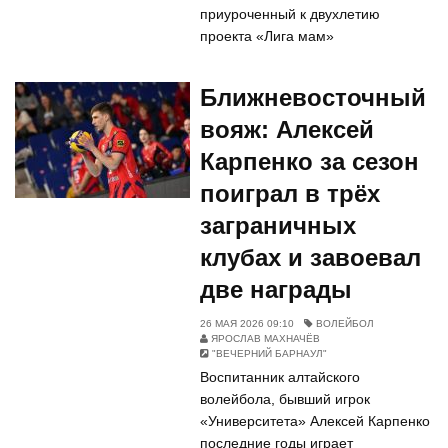
приуроченный к двухлетию
проекта «Лига мам»
Ближневосточный
вояж: Алексей
Карпенко за сезон
поиграл в трёх
заграничных
клубах и завоевал
две награды
26 МАЯ 2026 09:10
ВОЛЕЙБОЛ
ЯРОСЛАВ МАХНАЧЁВ
"ВЕЧЕРНИЙ БАРНАУЛ"
Воспитанник алтайского
волейбола, бывший игрок
«Университета» Алексей Карпенко
последние годы играет