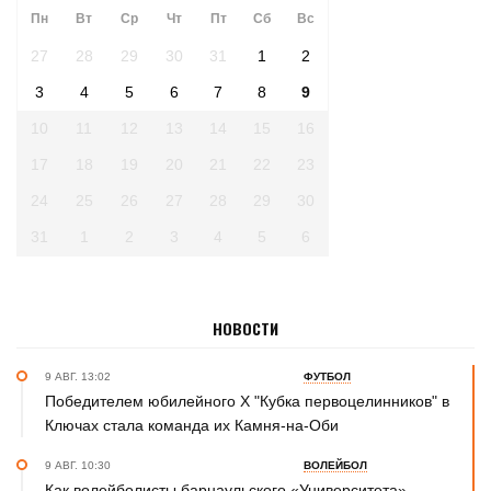
Пн
Вт
Ср
Чт
Пт
Сб
Вс
27
28
29
30
31
1
2
3
4
5
6
7
8
9
10
11
12
13
14
15
16
17
18
19
20
21
22
23
24
25
26
27
28
29
30
31
1
2
3
4
5
6
НОВОСТИ
9 АВГ. 13:02
ФУТБОЛ
Победителем юбилейного Х "Кубка первоцелинников" в
Ключах стала команда их Камня-на-Оби
9 АВГ. 10:30
ВОЛЕЙБОЛ
Как волейболисты барнаульского «Университета»