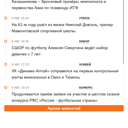
Калашникова – бронзовый призёры чемпионата и
первенства Азии по тхэквондо ИТФ
6 АВГ. 20:34
УТРАТА
На 61-м году ушёл из жизни Николай Довгаль, тренер
Мамонтовской спортивной школы
6 АВГ. 18:35
НАБОР
СШОР по футболу Алексея Смертина ведёт набор
девочек с 7 лет
6 АВГ. 17:25
ХОККЕЙ
ХК «Динамо-Алтай» отправился на первые контрольные
матчи межсезонья в Омск и Тюмень
6 АВГ. 15:15
КОНКУРС
Продолжается приём заявок на участие в шестом сезоне
конкурса РФС «Россия - футбольная страна»
Архив новостей
6 АВГ. 14:45
СПОРТИВНАЯ ПОЛИТИКА
Как в 2026 году можно оформить социальный налоговый
вычет за занятия спортом?