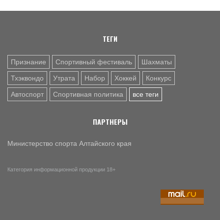
6 АВГ. 12:55
ГРЕБЛЯ НА БАЙДАРКАХ И КАНОЭ
В заключительный день юниорского первенства России
на счету алтайских гребцов три медали
ТЕГИ
Признание
Спортивный фестиваль
Шахматы
Тхэквондо
Утрата
Набор
Хоккей
Конкурс
Автоспорт
Спортивная политика
все теги
ПАРТНЕРЫ
Министерство спорта Алтайского края
Категория информационной продукции 18+