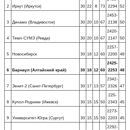
2
Иркут (Иркутск)
30
22
8
73
2294
52
2453-
3
Динамо (Владивосток)
30
20
10
67
2138
50
2420-
4
Темп-СУМЗ (Ревда)
30
20
10
67
2147
50
2257-
5
Новосибирск
30
18
12
60
2200
48
2425-
6
Барнаул (Алтайский край)
30
18
12
60
2253
48
2342-
7
Зенит-2 (Санкт-Петербург)
30
17
13
57
2326
47
225-
8
Купол-Родники (Ижевск)
30
15
15
50
2343
45
2273-
9
Университет-Югра (Сургут)
30
15
15
50
2203
45
2292-