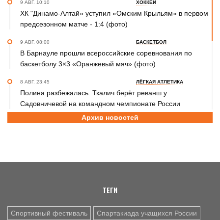
9 АВГ. 10:10
ХОККЕЙ
ХК "Динамо-Алтай» уступил «Омским Крыльям» в первом
предсезонном матче - 1:4 (фото)
9 АВГ. 08:00
БАСКЕТБОЛ
В Барнауле прошли всероссийские соревнования по
баскетболу 3×3 «Оранжевый мяч» (фото)
8 АВГ. 23:45
ЛЁГКАЯ АТЛЕТИКА
Полина разбежалась. Ткалич берёт реванш у
Садовничевой на командном чемпионате России
Архив новостей
8 АВГ. 22:30
ТХЭКВОНДО
Анастасия Калашникова завоевала бронзовую медаль на
первенстве Азии по тхэквондо ИТФ
8 АВГ. 20:45
ДЖИУ-ДЖИТСУ
Николай Федоскин – серебряный призёр чемпионата
мира
ТЕГИ
Спортивный фестиваль
Спартакиада учащихся России