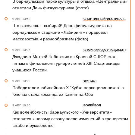
В барнаульском парке культуры и отдыха «Центральный»
отметили День физкультурника (фото)
9 АВГ. 13:58
СПОРТИВНЫЙ ФЕСТИВАЛЬ
Что захочешь – выбирай! День физкультурника на
барнаульском стадионе «Лабиринт» порадовал
массовостью и разнообразием (фото)
9 АВГ. 13:35
СПАРТАКИАДА УЧАЩИХСЯ РОСС
Дзюдоист Матвей Чебавских из Краевой СШОР стал
пятым в финальном турнире летней XIII Спартакиады
учащихся России
9 АВГ. 13:02
ФУТБОЛ
Победителем юбилейного Х "Кубка первоцелинников" в
Ключах стала команда их Камня-на-Оби
9 АВГ. 10:30
ВОЛЕЙБОЛ
Как волейболисты барнаульского «Университета»
готовятся к новому сезону после изменений в тренерском
штабе и руководстве