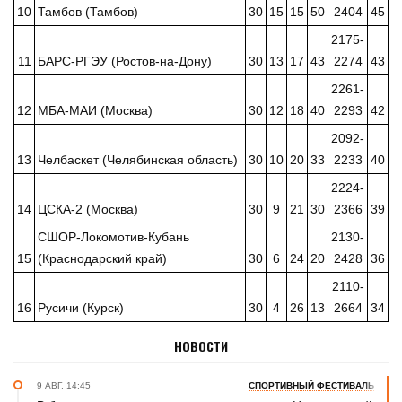
10
Тамбов (Тамбов)
30
15
15
50
2404
45
2175-
11
БАРС-РГЭУ (Ростов-на-Дону)
30
13
17
43
2274
43
2261-
12
МБА-МАИ (Москва)
30
12
18
40
2293
42
2092-
13
Челбаскет (Челябинская область)
30
10
20
33
2233
40
2224-
14
ЦСКА-2 (Москва)
30
9
21
30
2366
39
СШОР-Локомотив-Кубань
2130-
15
(Краснодарский край)
30
6
24
20
2428
36
2110-
16
Русичи (Курск)
30
4
26
13
2664
34
НОВОСТИ
9 АВГ. 14:45
СПОРТИВНЫЙ ФЕСТИВАЛЬ