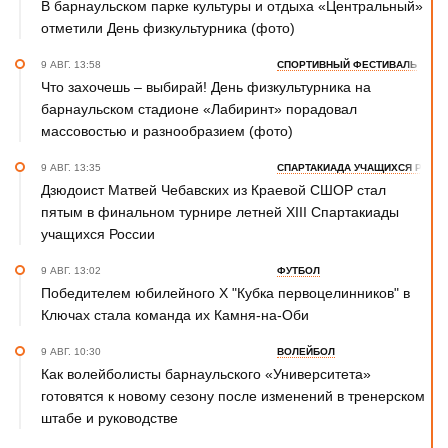
В барнаульском парке культуры и отдыха «Центральный»
отметили День физкультурника (фото)
9 АВГ. 13:58
СПОРТИВНЫЙ ФЕСТИВАЛЬ
Что захочешь – выбирай! День физкультурника на
барнаульском стадионе «Лабиринт» порадовал
массовостью и разнообразием (фото)
9 АВГ. 13:35
СПАРТАКИАДА УЧАЩИХСЯ РОСС
Дзюдоист Матвей Чебавских из Краевой СШОР стал
пятым в финальном турнире летней XIII Спартакиады
учащихся России
9 АВГ. 13:02
ФУТБОЛ
Победителем юбилейного Х "Кубка первоцелинников" в
Ключах стала команда их Камня-на-Оби
9 АВГ. 10:30
ВОЛЕЙБОЛ
Как волейболисты барнаульского «Университета»
готовятся к новому сезону после изменений в тренерском
штабе и руководстве