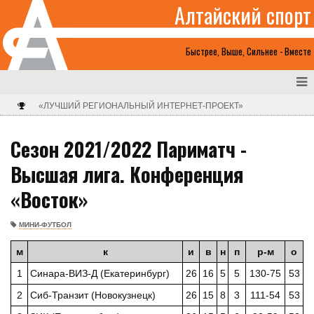
Алтайский спорт
Быстрее, Выше, Сильнее - Вместе
«ЛУЧШИЙ РЕГИОНАЛЬНЫЙ ИНТЕРНЕТ-ПРОЕКТ»
Сезон 2021/2022 Париматч -
Высшая лига. Конференция
«Восток»
МИНИ-ФУТБОЛ
м
к
и
в
н
п
р-м
о
1
Синара-ВИЗ-Д (Екатеринбург)
26
16
5
5
130-75
53
2
Сиб-Транзит (Новокузнецк)
26
15
8
3
111-54
53