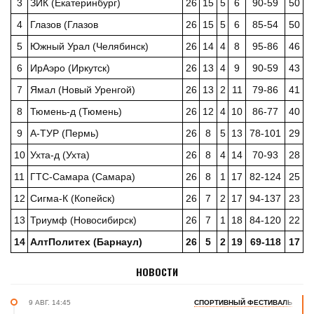
3
ЗИК (Екатеринбург)
26
15
5
6
90-59
50
4
Глазов (Глазов
26
15
5
6
85-54
50
5
Южный Урал (Челябинск)
26
14
4
8
95-86
46
6
ИрАэро (Иркутск)
26
13
4
9
90-59
43
7
Ямал (Новый Уренгой)
26
13
2
11
79-86
41
8
Тюмень-д (Тюмень)
26
12
4
10
86-77
40
9
А-ТУР (Пермь)
26
8
5
13
78-101
29
10
Ухта-д (Ухта)
26
8
4
14
70-93
28
11
ГТС-Самара (Самара)
26
8
1
17
82-124
25
12
Сигма-К (Копейск)
26
7
2
17
94-137
23
13
Триумф (Новосибирск)
26
7
1
18
84-120
22
14
АлтПолитех (Барнаул)
26
5
2
19
69-118
17
НОВОСТИ
9 АВГ. 14:45
СПОРТИВНЫЙ ФЕСТИВАЛЬ