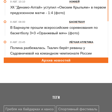
9 АВГ. 10:10
ХОККЕЙ
ХК "Динамо-Алтай» уступил «Омским Крыльям» в первом
предсезонном матче - 1:4 (фото)
9 АВГ. 08:00
БАСКЕТБОЛ
В Барнауле прошли всероссийские соревнования по
баскетболу 3×3 «Оранжевый мяч» (фото)
8 АВГ. 23:45
ЛЁГКАЯ АТЛЕТИКА
Полина разбежалась. Ткалич берёт реванш у
Садовничевой на командном чемпионате России
Архив новостей
8 АВГ. 22:30
ТХЭКВОНДО
Анастасия Калашникова завоевала бронзовую медаль на
первенстве Азии по тхэквондо ИТФ
8 АВГ. 20:45
ДЖИУ-ДЖИТСУ
Николай Федоскин – серебряный призёр чемпионата
мира
ТЕГИ
Гребля на байдарках и каноэ
Спортивный фестиваль