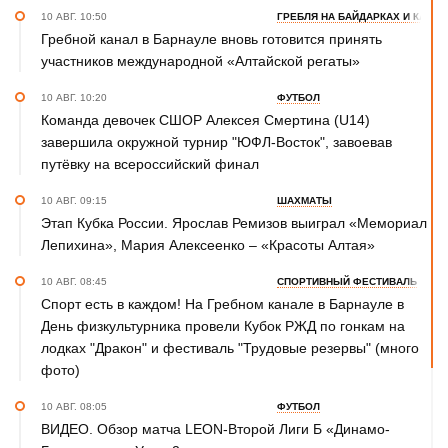
10 АВГ. 10:50
ГРЕБЛЯ НА БАЙДАРКАХ И КАНОЭ
Гребной канал в Барнауле вновь готовится принять
участников международной «Алтайской регаты»
10 АВГ. 10:20
ФУТБОЛ
Команда девочек СШОР Алексея Смертина (U14)
завершила окружной турнир "ЮФЛ-Восток", завоевав
путёвку на всероссийский финал
10 АВГ. 09:15
ШАХМАТЫ
Этап Кубка России. Ярослав Ремизов выиграл «Мемориал
Лепихина», Мария Алексеенко – «Красоты Алтая»
10 АВГ. 08:45
СПОРТИВНЫЙ ФЕСТИВАЛЬ
Спорт есть в каждом! На Гребном канале в Барнауле в
День физкультурника провели Кубок РЖД по гонкам на
лодках "Дракон" и фестиваль "Трудовые резервы" (много
фото)
10 АВГ. 08:05
ФУТБОЛ
ВИДЕО. Обзор матча LEON-Второй Лиги Б «Динамо-