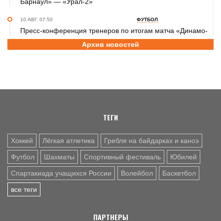
Барнаул» — «Урал-2»
10 АВГ. 07:50
ФУТБОЛ
Пресс-конференция тренеров по итогам матча «Динамо-
Барнаул» - «Урал-2»
Архив новостей
10 АВГ. 07:15
ЮБИЛЕЙ
Заслуженному работнику физической культуры РФ
Татьяне Вараксиной – 70 лет
9 АВГ. 23:40
ХОККЕЙ
ХК «Динамо-Алтай» уступил «Омским Крыльям» и во
ТЕГИ
втором предсезонном матче - 1:6
Хоккей
Лёгкая атлетика
Гребля на байдарках и каноэ
Футбол
Шахматы
Спортивный фестиваль
Юбилей
Спартакиада учащихся России
Волейбол
Баскетбол
все теги
ПАРТНЕРЫ