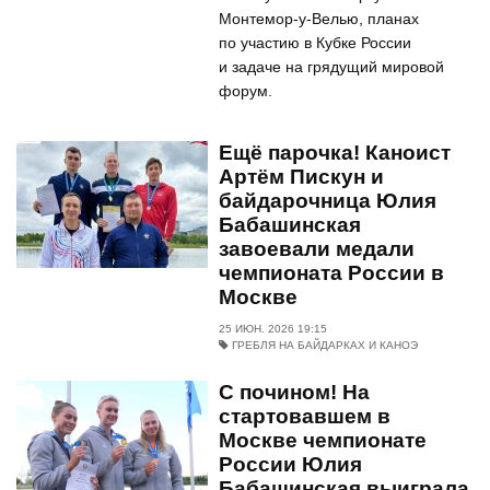
Монтемор-у-Велью, планах
по участию в Кубке России
и задаче на грядущий мировой
форум.
Ещё парочка! Каноист
Артём Пискун и
байдарочница Юлия
Бабашинская
завоевали медали
чемпионата России в
Москве
25 ИЮН. 2026 19:15
ГРЕБЛЯ НА БАЙДАРКАХ И КАНОЭ
С почином! На
стартовавшем в
Москве чемпионате
России Юлия
Бабашинская выиграла