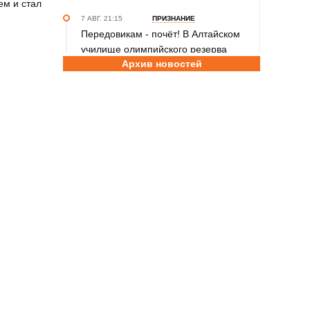
ем и стал
7 АВГ. 21:15
ПРИЗНАНИЕ
Передовикам - почёт! В Алтайском
училище олимпийского резерва
Архив новостей
состоялось награждение
представителей спортивной отрасли
региона ко Дню физкультурника
7 АВГ. 12:29
СПОРТИВНЫЙ ФЕСТИВАЛЬ
За сильное поколение! В Яровом
прошёл фестиваль проекта «Детский
спорт» (фото)
7 АВГ. 10:45
ШАХМАТЫ
Партия длиною в жизнь: шахматный
тренер Надежда Зыкина из Барнаула
отметила юбилей
7 АВГ. 09:00
ТХЭКВОНДО
Никита Дёмин - победитель и
серебряный, Анастасия Калашникова
– бронзовый призёры чемпионата и