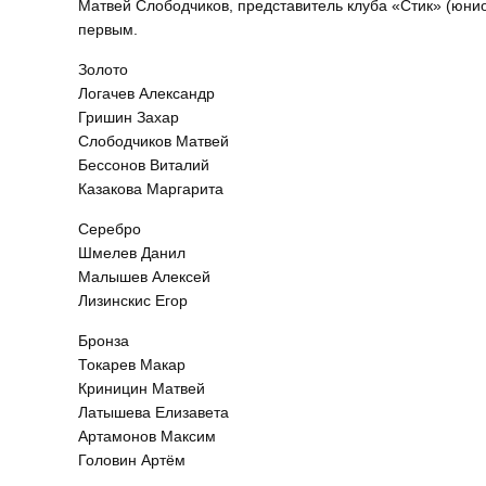
Матвей Слободчиков, представитель клуба «Стик» (юнио
первым.
Золото
Логачев Александр
Гришин Захар
Слободчиков Матвей
Бессонов Виталий
Казакова Маргарита
Серебро
Шмелев Данил
Малышев Алексей
Лизинскис Егор
Бронза
Токарев Макар
Криницин Матвей
Латышева Елизавета
Артамонов Максим
Головин Артём