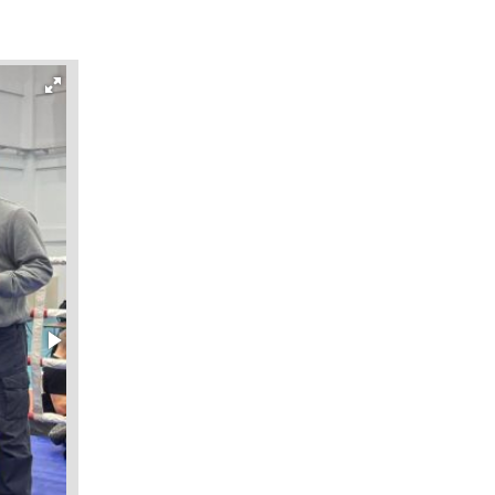
первенства Азии по тхэквондо ИТФ