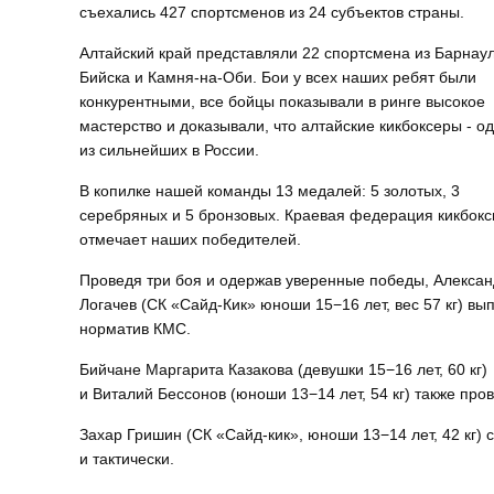
съехались 427 спортсменов из 24 субъектов страны.
Алтайский край представляли 22 спортсмена из Барнаул
Бийска и Камня-на-Оби. Бои у всех наших ребят были
конкурентными, все бойцы показывали в ринге высокое
мастерство и доказывали, что алтайские кикбоксеры - о
из сильнейших в России.
В копилке нашей команды 13 медалей: 5 золотых, 3
серебряных и 5 бронзовых. Краевая федерация кикбокс
отмечает наших победителей.
Проведя три боя и одержав уверенные победы, Алекса
Логачев (СК «Сайд-Кик» юноши 15−16 лет, вес 57 кг) вы
норматив КМС.
Бийчане Маргарита Казакова (девушки 15−16 лет, 60 кг)
и Виталий Бессонов (юноши 13−14 лет, 54 кг) также про
Захар Гришин (СК «Сайд-кик», юноши 13−14 лет, 42 кг) 
и тактически.