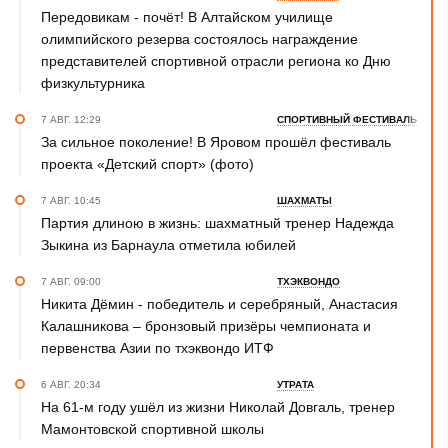
Передовикам - почёт! В Алтайском училище
олимпийского резерва состоялось награждение
представителей спортивной отрасли региона ко Дню
физкультурника
7 АВГ. 12:29
СПОРТИВНЫЙ ФЕСТИВАЛЬ
За сильное поколение! В Яровом прошёл фестиваль
проекта «Детский спорт» (фото)
7 АВГ. 10:45
ШАХМАТЫ
Партия длиною в жизнь: шахматный тренер Надежда
Зыкина из Барнаула отметила юбилей
7 АВГ. 09:00
ТХЭКВОНДО
Никита Дёмин - победитель и серебряный, Анастасия
Калашникова – бронзовый призёры чемпионата и
первенства Азии по тхэквондо ИТФ
6 АВГ. 20:34
УТРАТА
На 61-м году ушёл из жизни Николай Довгаль, тренер
Мамонтовской спортивной школы