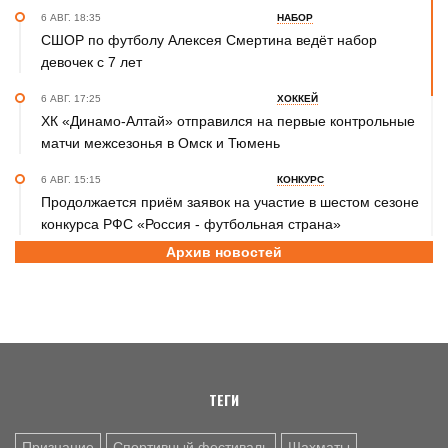
6 АВГ. 18:35
НАБОР
СШОР по футболу Алексея Смертина ведёт набор
девочек с 7 лет
6 АВГ. 17:25
ХОККЕЙ
ХК «Динамо-Алтай» отправился на первые контрольные
матчи межсезонья в Омск и Тюмень
6 АВГ. 15:15
КОНКУРС
Продолжается приём заявок на участие в шестом сезоне
конкурса РФС «Россия - футбольная страна»
Архив новостей
6 АВГ. 14:45
СПОРТИВНАЯ ПОЛИТИКА
Как в 2026 году можно оформить социальный налоговый
вычет за занятия спортом?
6 АВГ. 12:55
ГРЕБЛЯ НА БАЙДАРКАХ И КАНОЭ
В заключительный день юниорского первенства России
на счету алтайских гребцов три медали
ТЕГИ
Признание
Спортивный фестиваль
Шахматы