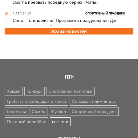
смогла прервать победную серию «Читы»
5 АВГ. 14:15
СПОРТИВНЫЙ ПРАЗДНИК
Спорт - стиль жизни! Программа празднования Дня
физкультурника в Барнауле
Архив новостей
5 АВГ. 12:25
СПОРТИВНАЯ ПОЛИТИКА
Россия возвращается в мировой спорт: где наши
спортсмены выступают с флагом. Куда уже допустили
россиян и где сохраняется запрет
ТЕГИ
Хоккей
Конкурс
Спортивная политика
Гребля на байдарках и каноэ
Сельская олимпиада
Шахматы
Самбо
Футбол
Спортивный праздник
Пляжный волейбол
все теги