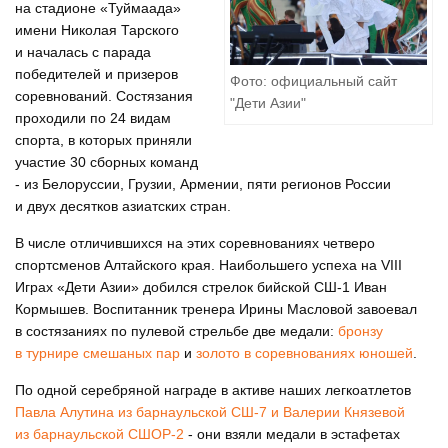
на стадионе «Туймаада»
имени Николая Тарского
и началась с парада
победителей и призеров
Фото: официальный сайт
соревнований. Состязания
"Дети Азии"
проходили по 24 видам
спорта, в которых приняли
участие 30 сборных команд
- из Белоруссии, Грузии, Армении, пяти регионов России
и двух десятков азиатских стран.
В числе отличившихся на этих соревнованиях четверо
спортсменов Алтайского края. Наибольшего успеха на VIII
Играх «Дети Азии» добился стрелок бийской СШ-1 Иван
Кормышев. Воспитанник тренера Ирины Масловой завоевал
в состязаниях по пулевой стрельбе две медали:
бронзу
в турнире смешаных пар
и
золото в соревнованиях юношей
.
По одной серебряной награде в активе наших легкоатлетов
Павла Алутина из барнаульской СШ-7 и Валерии Князевой
из барнаульской СШОР-2
- они взяли медали в эстафетах