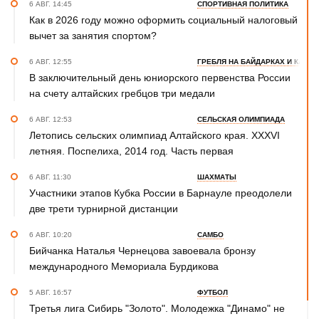
6 АВГ. 14:45
СПОРТИВНАЯ ПОЛИТИКА
Как в 2026 году можно оформить социальный налоговый
вычет за занятия спортом?
6 АВГ. 12:55
ГРЕБЛЯ НА БАЙДАРКАХ И КАНОЭ
В заключительный день юниорского первенства России
на счету алтайских гребцов три медали
6 АВГ. 12:53
СЕЛЬСКАЯ ОЛИМПИАДА
Летопись сельских олимпиад Алтайского края. XXXVI
летняя. Поспелиха, 2014 год. Часть первая
6 АВГ. 11:30
ШАХМАТЫ
Участники этапов Кубка России в Барнауле преодолели
две трети турнирной дистанции
6 АВГ. 10:20
САМБО
Бийчанка Наталья Чернецова завоевала бронзу
международного Мемориала Бурдикова
5 АВГ. 16:57
ФУТБОЛ
Третья лига Сибирь "Золото". Молодежка "Динамо" не