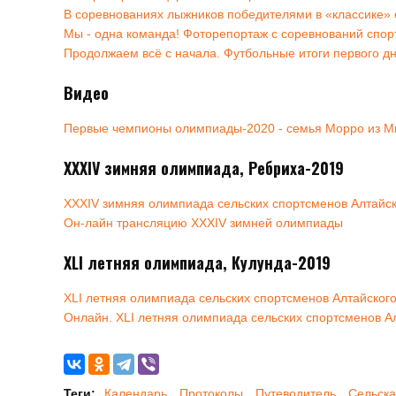
В соревнованиях лыжников победителями в «классике» 
Мы - одна команда! Фоторепортаж с соревнований спо
Продолжаем всё с начала. Футбольные итоги первого д
Видео
Первые чемпионы олимпиады-2020 - семья Морро из М
XXXIV зимняя олимпиада, Ребриха-2019
XXXIV зимняя олимпиада сельских спортсменов Алтайск
Он-лайн трансляцию XXXIV зимней олимпиады
XLI летняя олимпиада, Кулунда-2019
XLI летняя олимпиада сельских спортсменов Алтайского
Онлайн. XLI летняя олимпиада сельских спортсменов Ал
Теги:
Календарь
Протоколы
Путеводитель
Сельск