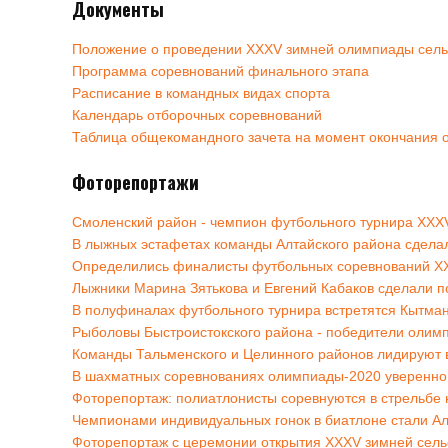
Документы
Положение о проведении XXXV зимней олимпиады сельс
Программа соревнований финального этапа
Расписание в командных видах спорта
Календарь отборочных соревнований
Таблица общекомандного зачета на момент окончания 
Фоторепортажи
Смоленский район - чемпион футбольного турнира XXX
В лыжных эстафетах команды Алтайского района сделал
Определились финалисты футбольных соревнований ХХ
Лыжники Марина Зятькова и Евгений Кабаков сделали п
В полуфиналах футбольного турнира встретятся Кытман
Рыболовы Быстроистокского района - победители олим
Команды Тальменского и Целинного районов лидируют в
В шахматных соревнованиях олимпиады-2020 уверенно 
Фоторепортаж: полиатлонисты соревнуются в стрельбе
Чемпионами индивидуальных гонок в биатлоне стали Ал
Фоторепортаж с церемонии открытия ХХXV зимней сель