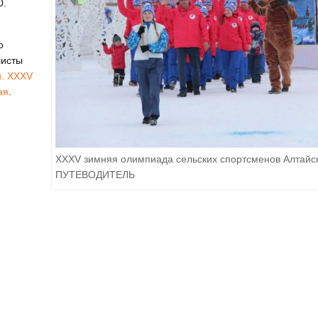
0.
о
листы
. XXXV
ая
.
XXXV зимняя олимпиада сельских спортсменов Алтайск
ПУТЕВОДИТЕЛЬ