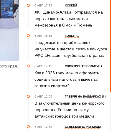
6 АВГ. 17:25
ХОККЕЙ
ХК «Динамо-Алтай» отправился на
первые контрольные матчи
межсезонья в Омск и Тюмень
6 АВГ. 15:15
КОНКУРС
Продолжается приём заявок
на участие в шестом сезоне конкурса
РФС «Россия - футбольная страна»
ого края.
6 АВГ. 14:45
СПОРТИВНАЯ ПОЛИТИКА
Как в 2026 году можно оформить
социальный налоговый вычет за
занятия спортом?
6 АВГ. 12:55
ГРЕБЛЯ НА БАЙДАРКАХ И КАНОЭ
В заключительный день юниорского
первенства России на счету
алтайских гребцов три медали
6 АВГ. 12:53
СЕЛЬСКАЯ ОЛИМПИАДА