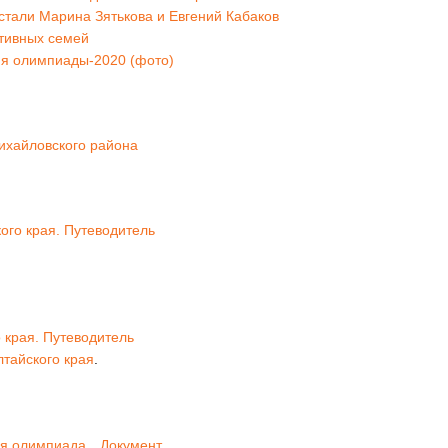
стали Марина Зятькова и Евгений Кабаков
ртивных семей
ня олимпиады-2020 (фото)
ихайловского района
ого края. Путеводитель
 края. Путеводитель
тайского края
.
ая олимпиада
Документ