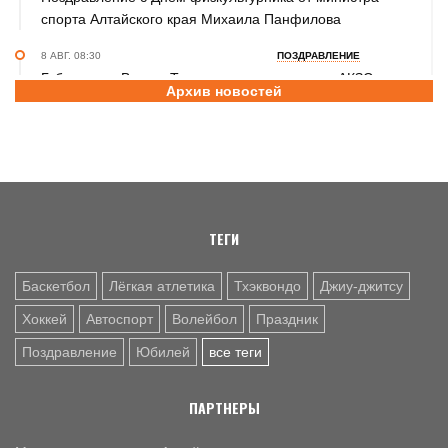
спорта Алтайского края Михаила Панфилова
8 АВГ. 08:30
ПОЗДРАВЛЕНИЕ
Губернатор Виктор Томенко и председатель АКЗС
Архив новостей
Александр Романенко поздравили жителей Алтайского
края с Днем физкультурника
8 АВГ. 08:20
ПРАЗДНИК
Поздравление с Днем физкультурника от министра
спорта России Михаила Дегтярева
ТЕГИ
Баскетбол
Лёгкая атлетика
Тхэквондо
Джиу-джитсу
Хоккей
Автоспорт
Волейбол
Праздник
Поздравление
Юбилей
все теги
ПАРТНЕРЫ