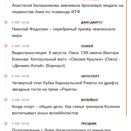
Анастасия Калашникова завоевала бронзовую медаль на
первенстве Азии по тхэквондо ИТФ
8 АВГ. 20:45
ДЖИУ-ДЖИТСУ
Николай Федоскин – серебряный призёр чемпионата
мира
8 АВГ. 16:30
ХОККЕЙ
Видеотрансляция. 8 августа. Омск. СКК имени Виктора
Блинова. Контрольный матч. «Омские Крылья» (Омск) -
«Динамо-Алтай» (Барнаул)
8 АВГ. 09:30
АВТОСПОРТ
Четвертый этап Кубка Барнаульской Ракеты по дрифту:
звездные гости на треке «Ракета»
8 АВГ. 09:00
ВОЛЕЙБОЛ
Когда спорт – общее дело. Как семья тренеров Коленко
воспитывает юных волейболистов
8 АВГ. 08:40
ПРАЗДНИК
Поздравление с Днём физкультурника от министра