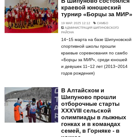
В Шипуново состоялся
краевой юношеский
турнир «Борцы за МИР»
19 МАР. 2025 12:12
САМБО
АДМИНИСТРАЦИЯ ШИПУНОВСКОГО
РАЙОНА
14−15 марта на базе Шипуновской
спортивной школы прошли
краевые соревнования по самбо
«Борцы за МИР», среди юношей
и девушек 11−12 лет (2013−2014
годов рождения)
В Алтайском и
Шипуново прошли
отборочные старты
XXXVIII сельской
олимпиады в лыжных
гонках и в командах
семей, в Горняке - в