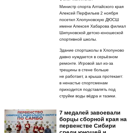
Министр спорта Алтайского края
Алексей Перфильев 2 ноября
посетил Хлопуновскую ДЮСШ
имени Алексея Хабарова филиал
Шипуновской детско-юношеской
спортивной школы.
Здание спортшколы в Хлопуново
давно нуждается в серьёзном
ремонте. Игровой зал из-за
трещины в стене больше
не работает, а крыша протекает:
в ненастье спортсменам
приходится подставлять под
струйки воды вёдра и тазики.
7 медалей завоевали
борцы сборной края на
первенстве Сибири
среди юношей и