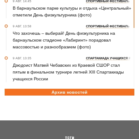
9 АВГ. 14:45
СПОРТИВНЫЙ ФЕСТИВАЛЬ
В барнаульском парке культуры и отдыха «Центральный»
отметили День физкультурника (фото)
9 АВГ. 13:58
СПОРТИВНЫЙ ФЕСТИВАЛЬ
Что захочешь – выбирай! День физкультурника на
барнаульском стадионе «Лабиринт» порадовал
массовостью и разнообразием (фото)
9 АВГ. 13:35
СПАРТАКИАДА УЧАЩИХСЯ РОСС
Дзюдоист Матвей Чебавских из Краевой СШОР стал
пятым в финальном турнире летней XIII Спартакиады
учащихся России
9 АВГ. 13:02
ФУТБОЛ
Архив новостей
Победителем юбилейного Х "Кубка первоцелинников" в
Ключах стала команда их Камня-на-Оби
9 АВГ. 10:30
ВОЛЕЙБОЛ
Как волейболисты барнаульского «Университета»
готовятся к новому сезону после изменений в тренерском
штабе и руководстве
ТЕГИ