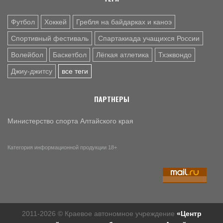
9 АВГ. 10:10
ХОККЕЙ
Футбол
Хоккей
Гребля на байдарках и каноэ
ХК "Динамо-Алтай» уступил «Омским Крыльям» в первом
предсезонном матче - 1:4 (фото)
Спортивный фестиваль
Спартакиада учащихся России
Волейбол
Баскетбол
Лёгкая атлетика
Тхэквондо
Джиу-джитсу
все теги
ПАРТНЕРЫ
Министерство спорта Алтайского края
Категория информационной продукции 18+
2011-2026 © Краевое автономное учреждение
«Центр