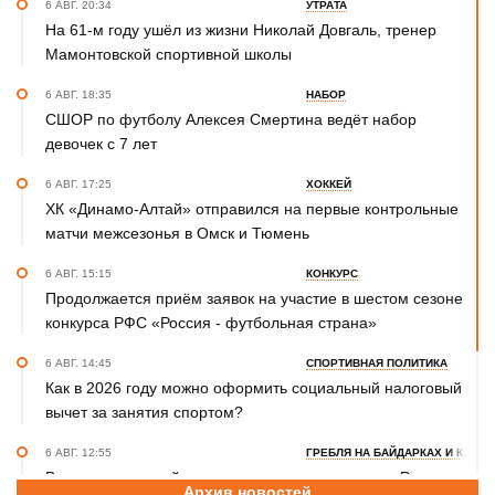
6 АВГ. 20:34
УТРАТА
На 61-м году ушёл из жизни Николай Довгаль, тренер
Мамонтовской спортивной школы
6 АВГ. 18:35
НАБОР
СШОР по футболу Алексея Смертина ведёт набор
девочек с 7 лет
6 АВГ. 17:25
ХОККЕЙ
ХК «Динамо-Алтай» отправился на первые контрольные
матчи межсезонья в Омск и Тюмень
6 АВГ. 15:15
КОНКУРС
Продолжается приём заявок на участие в шестом сезоне
конкурса РФС «Россия - футбольная страна»
6 АВГ. 14:45
СПОРТИВНАЯ ПОЛИТИКА
Как в 2026 году можно оформить социальный налоговый
вычет за занятия спортом?
6 АВГ. 12:55
ГРЕБЛЯ НА БАЙДАРКАХ И КАНОЭ
В заключительный день юниорского первенства России
Архив новостей