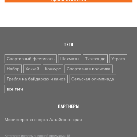
на счету алтайских гребцов три медали
6 АВГ. 12:53
СЕЛЬСКАЯ ОЛИМПИАДА
Летопись сельских олимпиад Алтайского края. XXXVI
летняя. Поспелиха, 2014 год. Часть первая
ТЕГИ
Спортивный фестиваль
Шахматы
Тхэквондо
Утрата
Набор
Хоккей
Конкурс
Спортивная политика
Гребля на байдарках и каноэ
Сельская олимпиада
все теги
ПАРТНЕРЫ
Министерство спорта Алтайского края
Категория информационной продукции 18+