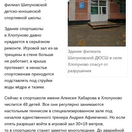
филиал Шипуновской
детско-юношеской
спортивной школы.
Здание спортшколы
в Хлопуново давно
нуждается в серьёзном
ремонте. Игровой зал из-за
Здание филиала
трещины в стене больше
Шипуновской ДЮСШ в селе
не работает, а крыша
Хлопуново спасут от
протекает: в ненастье
разрушения
спортсменам приходится
подставлять под струйки
воды вёдра и тазики.
Сейчас в спортшколе имени Алексея Хабарова в Хлопуново
числится 48 детей. Все они регулярно занимаются
настольным теннисом в специализированном зале под
началом единственного тренера Андрея Афимченко. Но если
опять разрешат войти в игровой зал 30×18 метров,
то в спортшколе станет заметно многолюднее. До аварийной