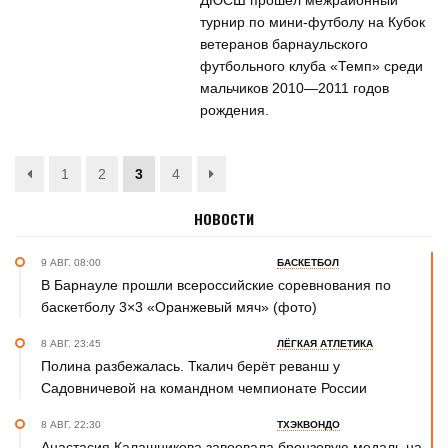
ДЮСШ прошел межрайонный
турнир по мини-футболу на Кубок
ветеранов барнаульского
футбольного клуба «Темп» среди
мальчиков 2010—2011 годов
рождения.
1
2
3
4
НОВОСТИ
9 АВГ. 08:00
БАСКЕТБОЛ
В Барнауле прошли всероссийские соревнования по
баскетболу 3×3 «Оранжевый мяч» (фото)
8 АВГ. 23:45
ЛЁГКАЯ АТЛЕТИКА
Полина разбежалась. Ткалич берёт реванш у
Садовничевой на командном чемпионате России
8 АВГ. 22:30
ТХЭКВОНДО
Анастасия Калашникова завоевала бронзовую медаль на