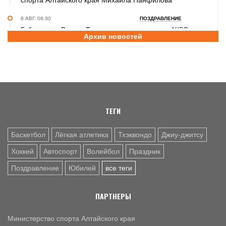
спорта Алтайского края Михаила Панфилова
8 АВГ. 08:30
ПОЗДРАВЛЕНИЕ
Губернатор Виктор Томенко и председатель АКЗС
Архив новостей
Александр Романенко поздравили жителей Алтайского
края с Днем физкультурника
8 АВГ. 08:20
ПРАЗДНИК
Поздравление с Днем физкультурника от министра
спорта России Михаила Дегтярева
ТЕГИ
Баскетбол
Лёгкая атлетика
Тхэквондо
Джиу-джитсу
Хоккей
Автоспорт
Волейбол
Праздник
Поздравление
Юбилей
все теги
ПАРТНЕРЫ
Министерство спорта Алтайского края