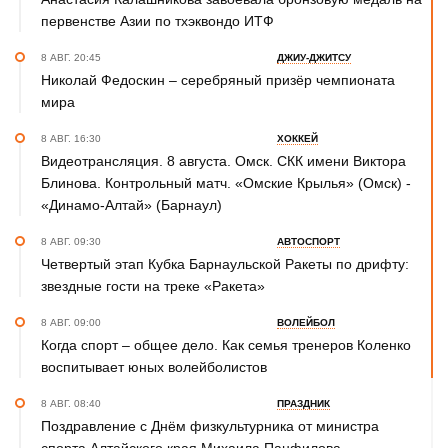
первенстве Азии по тхэквондо ИТФ
8 АВГ. 20:45
ДЖИУ-ДЖИТСУ
Николай Федоскин – серебряный призёр чемпионата
мира
8 АВГ. 16:30
ХОККЕЙ
Видеотрансляция. 8 августа. Омск. СКК имени Виктора
Блинова. Контрольный матч. «Омские Крылья» (Омск) -
«Динамо-Алтай» (Барнаул)
8 АВГ. 09:30
АВТОСПОРТ
Четвертый этап Кубка Барнаульской Ракеты по дрифту:
звездные гости на треке «Ракета»
8 АВГ. 09:00
ВОЛЕЙБОЛ
Когда спорт – общее дело. Как семья тренеров Коленко
воспитывает юных волейболистов
8 АВГ. 08:40
ПРАЗДНИК
Поздравление с Днём физкультурника от министра