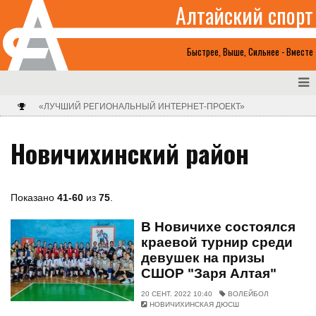
Алтайский спорт
Быстрее, Выше, Сильнее - Вместе
«ЛУЧШИЙ РЕГИОНАЛЬНЫЙ ИНТЕРНЕТ-ПРОЕКТ»
Новичихинский район
Показано
41-60
из
75
.
В Новичихе состоялся
краевой турнир среди
девушек на призы
СШОР "Заря Алтая"
20 СЕНТ. 2022 10:40
ВОЛЕЙБОЛ
НОВИЧИХИНСКАЯ ДЮСШ