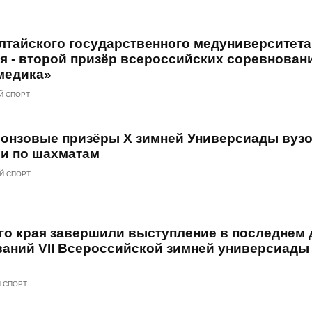
лтайского государственного медуниверситета 
я - второй призёр всероссийских соревнован
медика»
Й СПОРТ
ронзовые призёры Х зимней Универсиады вуз
и по шахматам
Й СПОРТ
го края завершили выступление в последнем 
аний VII Всероссийской зимней универсиады 
 СПОРТ