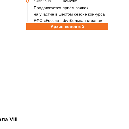
6 АВГ. 15:15
КОНКУРС
Продолжается приём заявок
на участие в шестом сезоне конкурса
РФС «Россия - футбольная страна»
Архив новостей
6 АВГ. 14:45
СПОРТИВНАЯ ПОЛИТИКА
Как в 2026 году можно оформить
социальный налоговый вычет за
занятия спортом?
6 АВГ. 12:55
ГРЕБЛЯ НА БАЙДАРКАХ И КАНОЭ
В заключительный день юниорского
первенства России на счету
алтайских гребцов три медали
6 АВГ. 12:53
СЕЛЬСКАЯ ОЛИМПИАДА
Летопись сельских олимпиад
Алтайского края. XXXVI летняя.
Поспелиха, 2014 год. Часть первая
а VIII