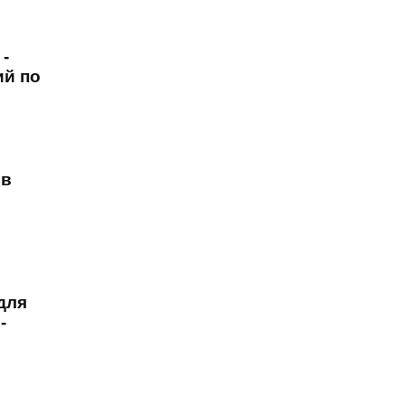
-
ий по
ов
для
-