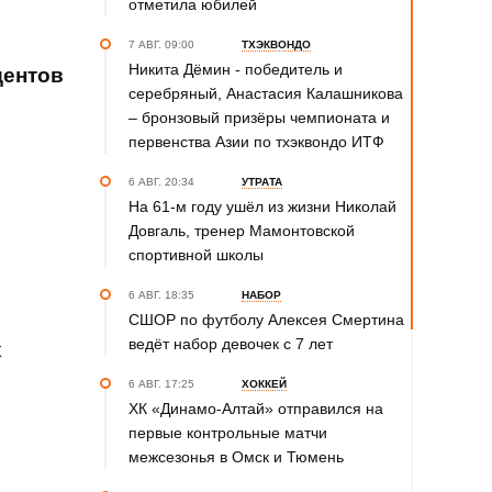
отметила юбилей
7 АВГ. 09:00
ТХЭКВОНДО
Никита Дёмин - победитель и
дентов
серебряный, Анастасия Калашникова
– бронзовый призёры чемпионата и
первенства Азии по тхэквондо ИТФ
6 АВГ. 20:34
УТРАТА
На 61-м году ушёл из жизни Николай
Довгаль, тренер Мамонтовской
спортивной школы
6 АВГ. 18:35
НАБОР
СШОР по футболу Алексея Смертина
ведёт набор девочек с 7 лет
х
6 АВГ. 17:25
ХОККЕЙ
ХК «Динамо-Алтай» отправился на
первые контрольные матчи
межсезонья в Омск и Тюмень