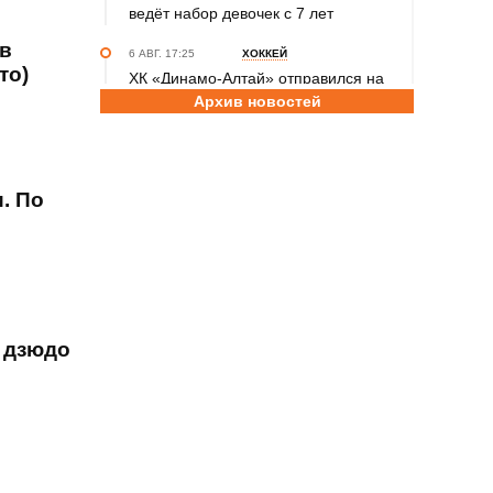
ведёт набор девочек с 7 лет
 в
6 АВГ. 17:25
ХОККЕЙ
то)
ХК «Динамо-Алтай» отправился на
Архив новостей
первые контрольные матчи
межсезонья в Омск и Тюмень
6 АВГ. 15:15
КОНКУРС
Продолжается приём заявок
. По
на участие в шестом сезоне конкурса
РФС «Россия - футбольная страна»
6 АВГ. 14:45
СПОРТИВНАЯ ПОЛИТИКА
Как в 2026 году можно оформить
социальный налоговый вычет за
ь дзюдо
занятия спортом?
6 АВГ. 12:55
ГРЕБЛЯ НА БАЙДАРКАХ И КАНОЭ
В заключительный день юниорского
первенства России на счету
алтайских гребцов три медали