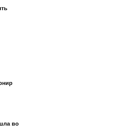
ять
урнир
ошла во