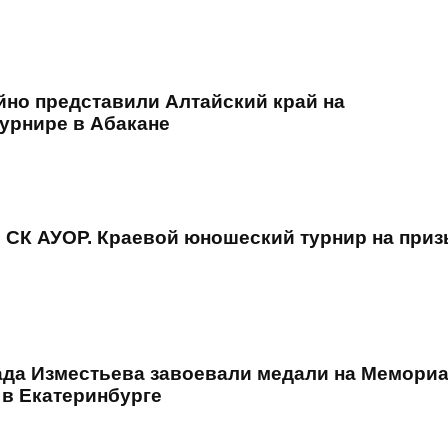
йно представили Алтайский край на
урнире в Абакане
. СК АУОР. Краевой юношеский турнир на при
ада Изместьева завоевали медали на Мемори
 в Екатеринбурге