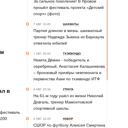
За сильное поколение! В Яровом
прошёл фестиваль проекта «Детский
спорт» (фото)
7 АВГ. 10:45
ШАХМАТЫ
Партия длиною в жизнь: шахматный
тренер Надежда Зыкина из Барнаула
отметила юбилей
ом
7 АВГ. 09:00
ТХЭКВОНДО
Никита Дёмин - победитель и
серебряный, Анастасия Калашникова
– бронзовый призёры чемпионата и
первенства Азии по тхэквондо ИТФ
6 АВГ. 20:34
УТРАТА
ал в
На 61-м году ушёл из жизни Николай
Довгаль, тренер Мамонтовской
спортивной школы
 фестиваль
1200
6 АВГ. 18:35
НАБОР
СШОР по футболу Алексея Смертина