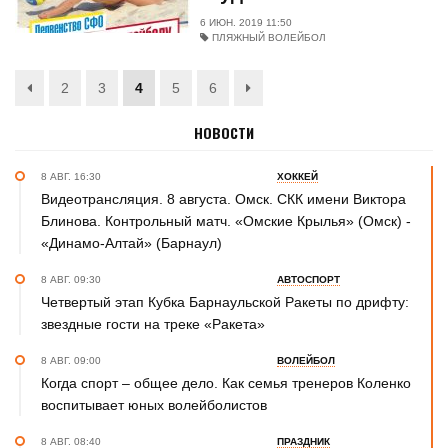
6 ИЮН. 2019 11:50
ПЛЯЖНЫЙ ВОЛЕЙБОЛ
2
3
4
5
6
НОВОСТИ
8 АВГ. 16:30
ХОККЕЙ
Видеотрансляция. 8 августа. Омск. СКК имени Виктора
Блинова. Контрольный матч. «Омские Крылья» (Омск) -
«Динамо-Алтай» (Барнаул)
8 АВГ. 09:30
АВТОСПОРТ
Четвертый этап Кубка Барнаульской Ракеты по дрифту:
звездные гости на треке «Ракета»
8 АВГ. 09:00
ВОЛЕЙБОЛ
Когда спорт – общее дело. Как семья тренеров Коленко
воспитывает юных волейболистов
8 АВГ. 08:40
ПРАЗДНИК