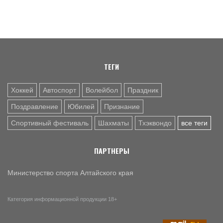
За сильное поколение! В Яровом прошёл фестиваль
проекта «Детский спорт» (фото)
7 АВГ. 10:45
ШАХМАТЫ
Партия длиною в жизнь: шахматный тренер Надежда
Зыкина из Барнаула отметила юбилей
ТЕГИ
Хоккей
Автоспорт
Волейбол
Праздник
Поздравление
Юбилей
Признание
Спортивный фестиваль
Шахматы
Тхэквондо
все теги
ПАРТНЕРЫ
Министерство спорта Алтайского края
Категория информационной продукции 18+