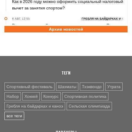
Как в 2026 году можно оформить социальный налоговый
вычет за занятия спортом?
6 АВГ. 12:55
ГРЕБЛЯ НА БАЙДАРКАХ И КАНОЭ
В заключительный день юниорского первенства России
Архив новостей
на счету алтайских гребцов три медали
6 АВГ. 12:53
СЕЛЬСКАЯ ОЛИМПИАДА
Летопись сельских олимпиад Алтайского края. XXXVI
летняя. Поспелиха, 2014 год. Часть первая
ТЕГИ
Спортивный фестиваль
Шахматы
Тхэквондо
Утрата
Набор
Хоккей
Конкурс
Спортивная политика
Гребля на байдарках и каноэ
Сельская олимпиада
все теги