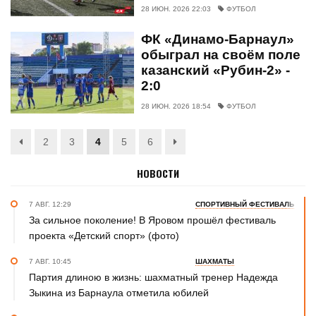
28 ИЮН. 2026 22:03
ФУТБОЛ
ФК «Динамо-Барнаул»
обыграл на своём поле
казанский «Рубин-2» -
2:0
28 ИЮН. 2026 18:54
ФУТБОЛ
2
3
4
5
6
НОВОСТИ
7 АВГ. 12:29
СПОРТИВНЫЙ ФЕСТИВАЛЬ
За сильное поколение! В Яровом прошёл фестиваль
проекта «Детский спорт» (фото)
7 АВГ. 10:45
ШАХМАТЫ
Партия длиною в жизнь: шахматный тренер Надежда
Зыкина из Барнаула отметила юбилей