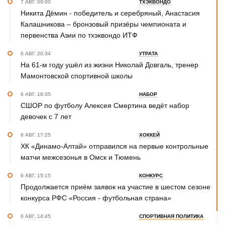
7 АВГ. 09:00
ТХЭКВОНДО
Никита Дёмин - победитель и серебряный, Анастасия
Калашникова – бронзовый призёры чемпионата и
первенства Азии по тхэквондо ИТФ
6 АВГ. 20:34
УТРАТА
На 61-м году ушёл из жизни Николай Довгаль, тренер
Мамонтовской спортивной школы
6 АВГ. 18:35
НАБОР
СШОР по футболу Алексея Смертина ведёт набор
девочек с 7 лет
6 АВГ. 17:25
ХОККЕЙ
ХК «Динамо-Алтай» отправился на первые контрольные
матчи межсезонья в Омск и Тюмень
6 АВГ. 15:15
КОНКУРС
Продолжается приём заявок на участие в шестом сезоне
конкурса РФС «Россия - футбольная страна»
6 АВГ. 14:45
СПОРТИВНАЯ ПОЛИТИКА