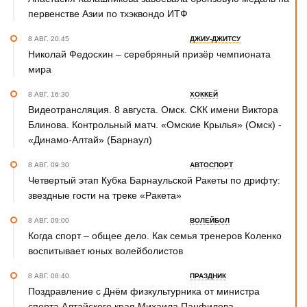
первенстве Азии по тхэквондо ИТФ
8 АВГ. 20:45
ДЖИУ-ДЖИТСУ
Николай Федоскин – серебряный призёр чемпионата
мира
8 АВГ. 16:30
ХОККЕЙ
Видеотрансляция. 8 августа. Омск. СКК имени Виктора
Блинова. Контрольный матч. «Омские Крылья» (Омск) -
«Динамо-Алтай» (Барнаул)
8 АВГ. 09:30
АВТОСПОРТ
Четвертый этап Кубка Барнаульской Ракеты по дрифту:
звездные гости на треке «Ракета»
8 АВГ. 09:00
ВОЛЕЙБОЛ
Когда спорт – общее дело. Как семья тренеров Коленко
воспитывает юных волейболистов
8 АВГ. 08:40
ПРАЗДНИК
Поздравление с Днём физкультурника от министра
спорта Алтайского края Михаила Панфилова