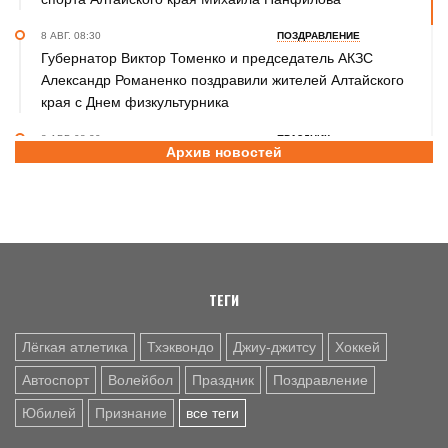
8 АВГ. 08:30
ПОЗДРАВЛЕНИЕ
Губернатор Виктор Томенко и председатель АКЗС
Александр Романенко поздравили жителей Алтайского
края с Днем физкультурника
8 АВГ. 08:20
ПРАЗДНИК
Архив новостей
Поздравление с Днем физкультурника от министра
спорта России Михаила Дегтярева
8 АВГ. 07:30
ЮБИЛЕЙ
Базовый элемент. Александру Городову - 70 лет
ТЕГИ
Лёгкая атлетика
Тхэквондо
Джиу-джитсу
Хоккей
Автоспорт
Волейбол
Праздник
Поздравление
Юбилей
Признание
все теги