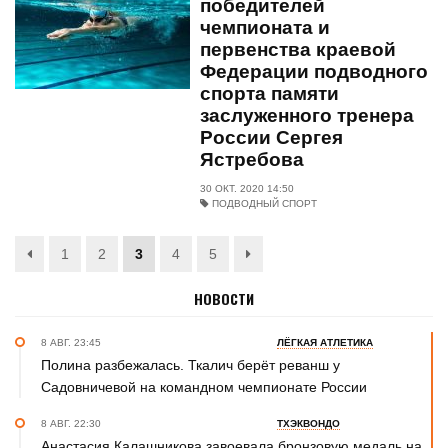
победителей
чемпионата и
первенства краевой
Федерации подводного
спорта памяти
заслуженного тренера
России Сергея
Ястребова
30 ОКТ. 2020 14:50
ПОДВОДНЫЙ СПОРТ
1
2
3
4
5
НОВОСТИ
8 АВГ. 23:45
ЛЁГКАЯ АТЛЕТИКА
Полина разбежалась. Ткалич берёт реванш у
Садовничевой на командном чемпионате России
8 АВГ. 22:30
ТХЭКВОНДО
Анастасия Калашникова завоевала бронзовую медаль на