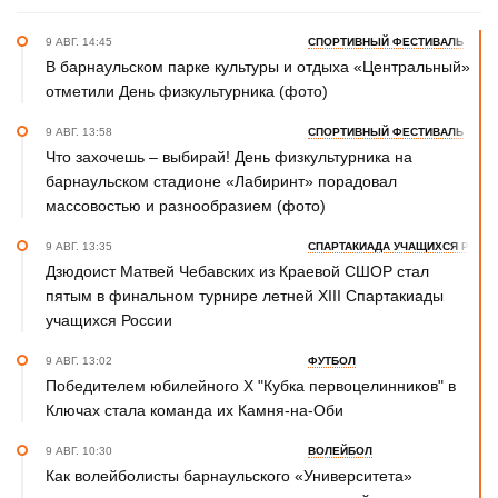
9 АВГ. 14:45
СПОРТИВНЫЙ ФЕСТИВАЛЬ
В барнаульском парке культуры и отдыха «Центральный»
отметили День физкультурника (фото)
9 АВГ. 13:58
СПОРТИВНЫЙ ФЕСТИВАЛЬ
Что захочешь – выбирай! День физкультурника на
барнаульском стадионе «Лабиринт» порадовал
массовостью и разнообразием (фото)
9 АВГ. 13:35
СПАРТАКИАДА УЧАЩИХСЯ РОСС
Дзюдоист Матвей Чебавских из Краевой СШОР стал
пятым в финальном турнире летней XIII Спартакиады
учащихся России
9 АВГ. 13:02
ФУТБОЛ
Победителем юбилейного Х "Кубка первоцелинников" в
Ключах стала команда их Камня-на-Оби
9 АВГ. 10:30
ВОЛЕЙБОЛ
Как волейболисты барнаульского «Университета»