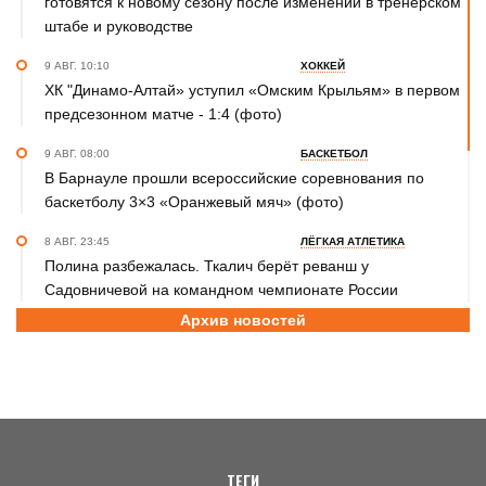
готовятся к новому сезону после изменений в тренерском
штабе и руководстве
9 АВГ. 10:10
ХОККЕЙ
ХК "Динамо-Алтай» уступил «Омским Крыльям» в первом
предсезонном матче - 1:4 (фото)
9 АВГ. 08:00
БАСКЕТБОЛ
В Барнауле прошли всероссийские соревнования по
баскетболу 3×3 «Оранжевый мяч» (фото)
8 АВГ. 23:45
ЛЁГКАЯ АТЛЕТИКА
Полина разбежалась. Ткалич берёт реванш у
Садовничевой на командном чемпионате России
Архив новостей
8 АВГ. 22:30
ТХЭКВОНДО
Анастасия Калашникова завоевала бронзовую медаль на
первенстве Азии по тхэквондо ИТФ
8 АВГ. 20:45
ДЖИУ-ДЖИТСУ
Николай Федоскин – серебряный призёр чемпионата
мира
ТЕГИ