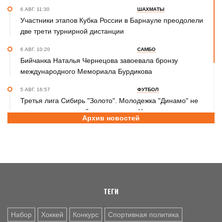
6 АВГ. 11:30
ШАХМАТЫ
Участники этапов Кубка России в Барнауле преодолели
две трети турнирной дистанции
6 АВГ. 10:20
САМБО
Бийчанка Наталья Чернецова завоевала бронзу
международного Мемориала Бурдикова
5 АВГ. 16:57
ФУТБОЛ
Третья лига Сибирь "Золото". Молодежка "Динамо" не
смогла прервать победную серию «Читы»
Архив новостей
5 АВГ. 14:15
СПОРТИВНЫЙ ПРАЗДНИК
Спорт - стиль жизни! Программа празднования Дня
физкультурника в Барнауле
ТЕГИ
Набор
Хоккей
Конкурс
Спортивная политика