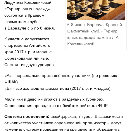
Людмилы Кожевниковой
«Турнир юных надежд»
состоятся в Краевом
шахматном клубе
6-8 июня. Барнаул. Краевой
в Барнауле с 6 по 8 июня.
шахматный клуб. «Турнир
юных надежд» памяти Л.А.
К участию допускаются
Кожевниковой
спортсмены Алтайского
края 2017 г. р. и младше.
Соревнования личные.
Состоят из двух турниров:
«А» - персонально приглашённые участники (по решению
ФШАК)
«Б» - все желающие шахматисты (2017 г. р. и младше).
Мальчики и девочки играют в раздельных турнирах.
Соревнования проводятся с обсчётом рейтинга ФШР.
Система проведения:
швейцарская, 7 туров. В зависимости
от количества участников соревнований организаторы могут
изменить систему проведения на круговую или объединить