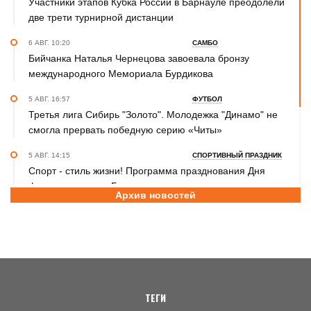
Участники этапов Кубка России в Барнауле преодолели
две трети турнирной дистанции
6 АВГ. 10:20
САМБО
Бийчанка Наталья Чернецова завоевала бронзу
международного Мемориала Бурдикова
5 АВГ. 16:57
ФУТБОЛ
Третья лига Сибирь "Золото". Молодежка "Динамо" не
смогла прервать победную серию «Читы»
5 АВГ. 14:15
СПОРТИВНЫЙ ПРАЗДНИК
Спорт - стиль жизни! Программа празднования Дня
физкультурника в Барнауле
Архив новостей
5 АВГ. 12:25
СПОРТИВНАЯ ПОЛИТИКА
Россия возвращается в мировой спорт: где наши
спортсмены выступают с флагом. Куда уже допустили
россиян и где сохраняется запрет
ТЕГИ