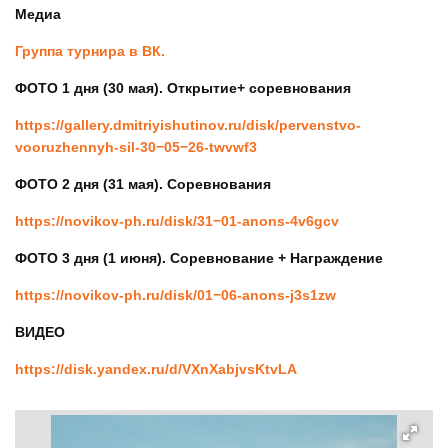
Медиа
Группа турнира в ВК.
ФОТО 1 дня (30 мая). Открытие+ соревнования
https://gallery.dmitriyishutinov.ru/disk/pervenstvo-
vooruzhennyh-sil-30−05−26-twvwf3
ФОТО 2 дня (31 мая). Соревнования
https://novikov-ph.ru/disk/31−01-anons-4v6gcv
ФОТО 3 дня (1 июня). Соревнование + Награждение
https://novikov-ph.ru/disk/01−06-anons-j3s1zw
ВИДЕО
https://disk.yandex.ru/d/VXnXabjvsKtvLA