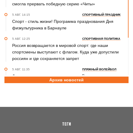
смогла прервать победную серию «Читы»
5 АВГ. 14:15
СПОРТИВНЫЙ ПРАЗДНИК
Спорт - стиль жизни! Программа празднования Дня
физкультурника в Барнауле
5 АВГ. 12:25
СПОРТИВНАЯ ПОЛИТИКА
Россия возвращается в мировой спорт: где наши
спортсмены выступают с флагом. Куда уже допустили
россиян и где сохраняется запрет
5 АВГ. 11:35
ПЛЯЖНЫЙ ВОЛЕЙБОЛ
Фоторепортаж с этапа чемпионата России по пляжному
Архив новостей
волейболу в Барнауле
5 АВГ. 10:15
СПАРТАКИАДА СИЛЬНЕЙШИХ
Воспитанник СШОР «Алтайский ринг» Артём Шульц
принял участие в турнире по боксу в рамках Спартакиады
народов России
ТЕГИ