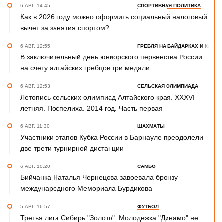
6 АВГ. 14:45
СПОРТИВНАЯ ПОЛИТИКА
Как в 2026 году можно оформить социальный налоговый
вычет за занятия спортом?
6 АВГ. 12:55
ГРЕБЛЯ НА БАЙДАРКАХ И КАНОЭ
В заключительный день юниорского первенства России
на счету алтайских гребцов три медали
6 АВГ. 12:53
СЕЛЬСКАЯ ОЛИМПИАДА
Летопись сельских олимпиад Алтайского края. XXXVI
летняя. Поспелиха, 2014 год. Часть первая
6 АВГ. 11:30
ШАХМАТЫ
Участники этапов Кубка России в Барнауле преодолели
две трети турнирной дистанции
6 АВГ. 10:20
САМБО
Бийчанка Наталья Чернецова завоевала бронзу
международного Мемориала Бурдикова
5 АВГ. 16:57
ФУТБОЛ
Третья лига Сибирь "Золото". Молодежка "Динамо" не