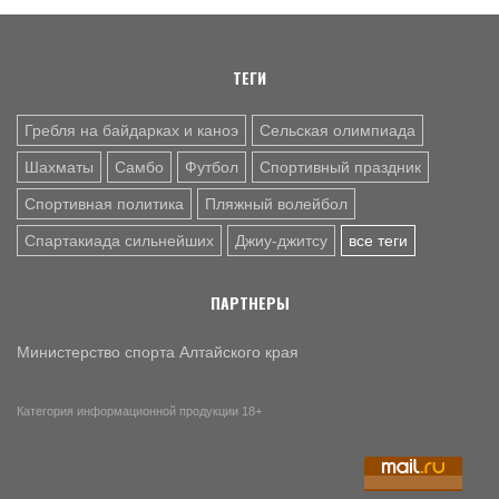
Елизавета Лаптева и Валерия Зиновьева – бронзовые
призёры первенства мира
ТЕГИ
Гребля на байдарках и каноэ
Сельская олимпиада
Шахматы
Самбо
Футбол
Спортивный праздник
Спортивная политика
Пляжный волейбол
Спартакиада сильнейших
Джиу-джитсу
все теги
ПАРТНЕРЫ
Министерство спорта Алтайского края
Категория информационной продукции 18+