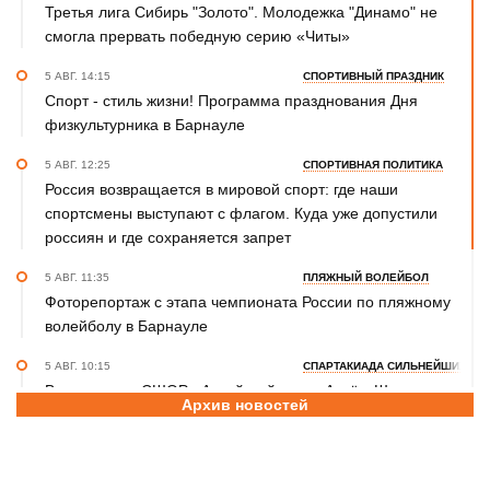
Третья лига Сибирь "Золото". Молодежка "Динамо" не
смогла прервать победную серию «Читы»
5 АВГ. 14:15
СПОРТИВНЫЙ ПРАЗДНИК
Спорт - стиль жизни! Программа празднования Дня
физкультурника в Барнауле
5 АВГ. 12:25
СПОРТИВНАЯ ПОЛИТИКА
Россия возвращается в мировой спорт: где наши
спортсмены выступают с флагом. Куда уже допустили
россиян и где сохраняется запрет
5 АВГ. 11:35
ПЛЯЖНЫЙ ВОЛЕЙБОЛ
Фоторепортаж с этапа чемпионата России по пляжному
волейболу в Барнауле
5 АВГ. 10:15
СПАРТАКИАДА СИЛЬНЕЙШИХ
Воспитанник СШОР «Алтайский ринг» Артём Шульц
Архив новостей
принял участие в турнире по боксу в рамках Спартакиады
народов России
5 АВГ. 09:45
ДЖИУ-ДЖИТСУ