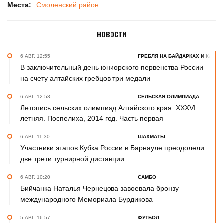
Места:
Смоленский район
НОВОСТИ
6 АВГ. 12:55
ГРЕБЛЯ НА БАЙДАРКАХ И КАНОЭ
В заключительный день юниорского первенства России
на счету алтайских гребцов три медали
6 АВГ. 12:53
СЕЛЬСКАЯ ОЛИМПИАДА
Летопись сельских олимпиад Алтайского края. XXXVI
летняя. Поспелиха, 2014 год. Часть первая
6 АВГ. 11:30
ШАХМАТЫ
Участники этапов Кубка России в Барнауле преодолели
две трети турнирной дистанции
6 АВГ. 10:20
САМБО
Бийчанка Наталья Чернецова завоевала бронзу
международного Мемориала Бурдикова
5 АВГ. 16:57
ФУТБОЛ