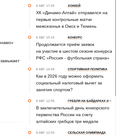
6 АВГ. 17:25
ХОККЕЙ
ХК «Динамо-Алтай» отправился на
первые контрольные матчи
межсезонья в Омск и Тюмень
6 АВГ. 15:15
КОНКУРС
Динамо»
Продолжается приём заявок
на участие в шестом сезоне конкурса
РФС «Россия - футбольная страна»
 замыкает
6 АВГ. 14:45
СПОРТИВНАЯ ПОЛИТИКА
Как в 2026 году можно оформить
социальный налоговый вычет за
занятия спортом?
6 АВГ. 12:55
ГРЕБЛЯ НА БАЙДАРКАХ И КАНОЭ
В заключительный день юниорского
первенства России на счету
алтайских гребцов три медали
6 АВГ. 12:53
СЕЛЬСКАЯ ОЛИМПИАДА