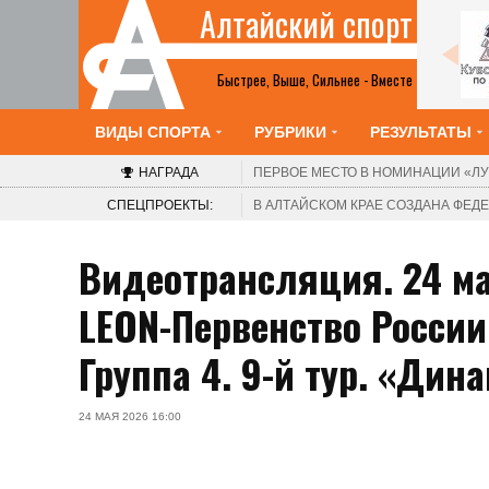
Алтайский спорт
Шахматы
2-8 августа. Барнаул. Краевой шахматный
клуб. V турнир «Красоты Алтая». Этап Кубка
Быстрее, Выше, Сильнее - Вместе
России среди женщин
ВИДЫ СПОРТА
РУБРИКИ
РЕЗУЛЬТАТЫ
НАГРАДА
ПЕРВОЕ МЕСТО В НОМИНАЦИИ
«ЛУ
СПЕЦПРОЕКТЫ:
В АЛТАЙСКОМ КРАЕ СОЗДАНА ФЕ
Видеотрансляция. 24 ма
LEON-Первенство России
Группа 4. 9-й тур. «Дин
24 МАЯ 2026 16:00