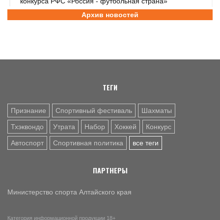
конкурса РФС «Россия - футбольная страна»
Архив новостей
6 АВГ. 14:45
СПОРТИВНАЯ ПОЛИТИКА
Как в 2026 году можно оформить социальный налоговый
вычет за занятия спортом?
6 АВГ. 12:55
ГРЕБЛЯ НА БАЙДАРКАХ И КАНОЭ
В заключительный день юниорского первенства России
на счету алтайских гребцов три медали
ТЕГИ
Признание
Спортивный фестиваль
Шахматы
Тхэквондо
Утрата
Набор
Хоккей
Конкурс
Автоспорт
Спортивная политика
все теги
ПАРТНЕРЫ
Министерство спорта Алтайского края
Категория информационной продукции 18+