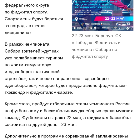
федерального округа
по фиджитал спорту.
Спортсмены будут бороться
за награды в шести
дисциплинах.
22-23 мая. Барнаул. СК
«Победа». Фестиваль и
В рамках чемпионата
чемпионат Сибири по
Сибири зрителей ждут как
фиджитал спорту
уже полюбившиеся турниры
по «ритм-симулятору»
и «двоеборью-тактической
стрельбе», так и новое направление - «двоеборье-
единоборство», которое будет представлено фиджиталом-
тхэквондо и фиджиталом-карате.
Кроме этого, пройдут отборочные этапы чемпионата России
по футбольному и баскетбольному двоеборью среди мужских
команд. Футболисты сыграют 22 мая, а фиджитал-баскетбол
состоится на другой день - 23 мая.
Дополнительно в программе соревнований запланированы