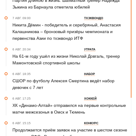
Партия длиною в жизнь: шахматный тренер Надежда
Зыкина из Барнаула отметила юбилей
7 АВГ. 09:00
ТХЭКВОНДО
Никита Дёмин - победитель и серебряный, Анастасия
Калашникова – бронзовый призёры чемпионата и
первенства Азии по тхэквондо ИТФ
6 АВГ. 20:34
УТРАТА
На 61-м году ушёл из жизни Николай Довгаль, тренер
Мамонтовской спортивной школы
6 АВГ. 18:35
НАБОР
СШОР по футболу Алексея Смертина ведёт набор
девочек с 7 лет
6 АВГ. 17:25
ХОККЕЙ
ХК «Динамо-Алтай» отправился на первые контрольные
матчи межсезонья в Омск и Тюмень
6 АВГ. 15:15
КОНКУРС
Продолжается приём заявок на участие в шестом сезоне