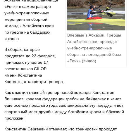
Абхазия на водохранилище
«Речх» в самом разгаре
учебно-тренировочные
мероприятия сборной
команды Алтайского края
по гребле на байдарках
Впервые в Абхазии. Гребцы
и каноэ.
Алтайского края проводят
учебно-тренировочные
В сборах, которые
сборы на легендарной базе
продлятся до 22 февраля,
«Речх» (видео)
принимают участие 17
воспитанников СШОР
имени Константина
Костенко, а также три тренера.
Как отметил главный тренер нашей команды Константин
Вишняков, краевая федерации гребли на байдарках и каноэ
еще осенью прошлого года запланировала эту поездку, и вот
спортивный мост дружбы между Алтайским краем и Абхазией
проложен!
Константин Сергеевич отмечает, что тренировки проходят