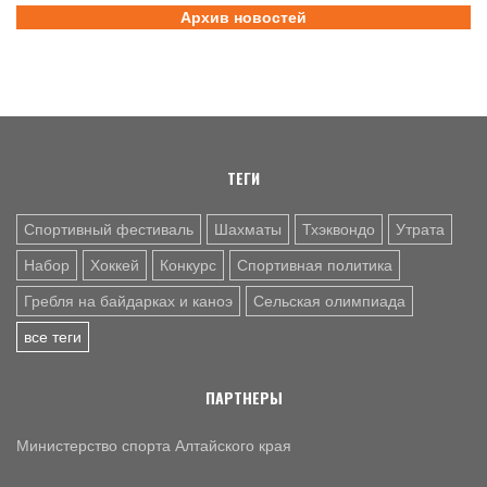
В заключительный день юниорского первенства России
Архив новостей
на счету алтайских гребцов три медали
6 АВГ. 12:53
СЕЛЬСКАЯ ОЛИМПИАДА
Летопись сельских олимпиад Алтайского края. XXXVI
летняя. Поспелиха, 2014 год. Часть первая
ТЕГИ
Спортивный фестиваль
Шахматы
Тхэквондо
Утрата
Набор
Хоккей
Конкурс
Спортивная политика
Гребля на байдарках и каноэ
Сельская олимпиада
все теги
ПАРТНЕРЫ
Министерство спорта Алтайского края