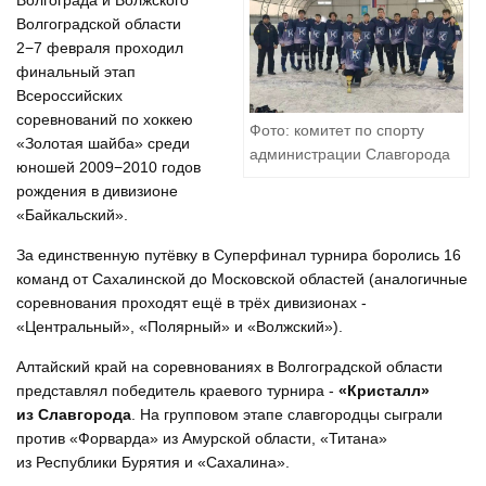
Волгограда и Волжского
Волгоградской области
2−7 февраля проходил
финальный этап
Всероссийских
соревнований по хоккею
Фото: комитет по спорту
«Золотая шайба» среди
администрации Славгорода
юношей 2009−2010 годов
рождения в дивизионе
«Байкальский».
За единственную путёвку в Суперфинал турнира боролись 16
команд от Сахалинской до Московской областей (аналогичные
соревнования проходят ещё в трёх дивизионах -
«Центральный», «Полярный» и «Волжский»).
Алтайский край на соревнованиях в Волгоградской области
представлял победитель краевого турнира -
«Кристалл»
из Славгорода
. На групповом этапе славгородцы сыграли
против «Форварда» из Амурской области, «Титана»
из Республики Бурятия и «Сахалина».