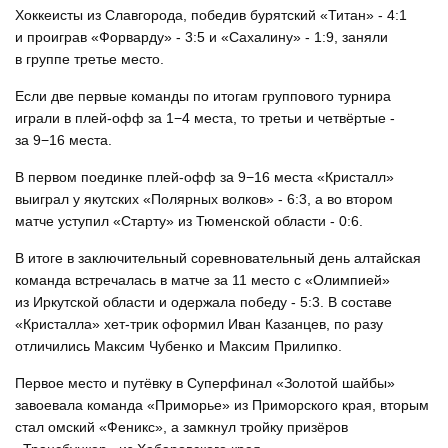
Хоккеисты из Славгорода, победив бурятский «Титан» - 4:1
и проиграв «Форварду» - 3:5 и «Сахалину» - 1:9, заняли
в группе третье место.
Если две первые команды по итогам группового турнира
играли в плей-офф за 1−4 места, то третьи и четвёртые -
за 9−16 места.
В первом поединке плей-офф за 9−16 места «Кристалл»
выиграл у якутских «Полярных волков» - 6:3, а во втором
матче уступил «Старту» из Тюменской области - 0:6.
В итоге в заключительный соревновательный день алтайская
команда встречалась в матче за 11 место с «Олимпией»
из Иркутской области и одержала победу - 5:3. В составе
«Кристалла» хет-трик оформил Иван Казанцев, по разу
отличились Максим Чубенко и Максим Прилипко.
Первое место и путёвку в Суперфинал «Золотой шайбы»
завоевала команда «Приморье» из Приморского края, вторым
стал омский «Феникс», а замкнул тройку призёров