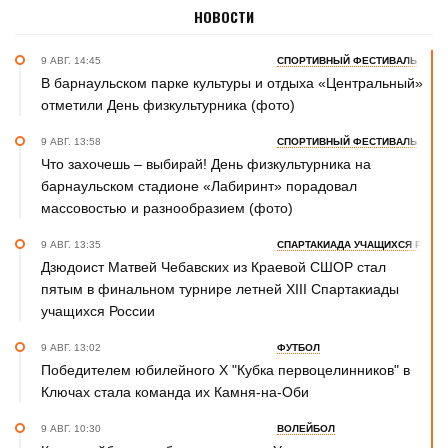
НОВОСТИ
9 АВГ. 14:45
СПОРТИВНЫЙ ФЕСТИВАЛЬ
В барнаульском парке культуры и отдыха «Центральный»
отметили День физкультурника (фото)
9 АВГ. 13:58
СПОРТИВНЫЙ ФЕСТИВАЛЬ
Что захочешь – выбирай! День физкультурника на
барнаульском стадионе «Лабиринт» порадовал
массовостью и разнообразием (фото)
9 АВГ. 13:35
СПАРТАКИАДА УЧАЩИХСЯ РОСС
Дзюдоист Матвей Чебавских из Краевой СШОР стал
пятым в финальном турнире летней XIII Спартакиады
учащихся России
9 АВГ. 13:02
ФУТБОЛ
Победителем юбилейного Х "Кубка первоцелинников" в
Ключах стала команда их Камня-на-Оби
9 АВГ. 10:30
ВОЛЕЙБОЛ