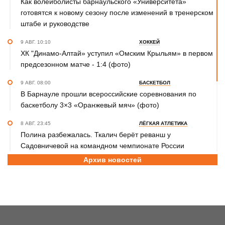
Как волейболисты барнаульского «Университета»
готовятся к новому сезону после изменений в тренерском
штабе и руководстве
9 АВГ. 10:10
ХОККЕЙ
ХК "Динамо-Алтай» уступил «Омским Крыльям» в первом
предсезонном матче - 1:4 (фото)
9 АВГ. 08:00
БАСКЕТБОЛ
В Барнауле прошли всероссийские соревнования по
баскетболу 3×3 «Оранжевый мяч» (фото)
8 АВГ. 23:45
ЛЁГКАЯ АТЛЕТИКА
Полина разбежалась. Ткалич берёт реванш у
Садовничевой на командном чемпионате России
Архив новостей
8 АВГ. 22:30
ТХЭКВОНДО
Анастасия Калашникова завоевала бронзовую медаль на
первенстве Азии по тхэквондо ИТФ
8 АВГ. 20:45
ДЖИУ-ДЖИТСУ
Николай Федоскин – серебряный призёр чемпионата