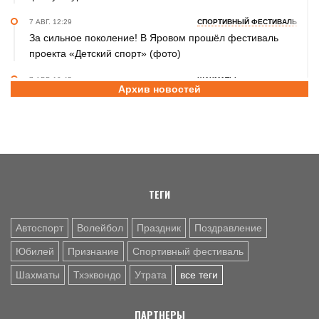
7 АВГ. 12:29
СПОРТИВНЫЙ ФЕСТИВАЛЬ
За сильное поколение! В Яровом прошёл фестиваль
проекта «Детский спорт» (фото)
7 АВГ. 10:45
ШАХМАТЫ
Архив новостей
Партия длиною в жизнь: шахматный тренер Надежда
Зыкина из Барнаула отметила юбилей
7 АВГ. 09:00
ТХЭКВОНДО
Никита Дёмин - победитель и серебряный, Анастасия
Калашникова – бронзовый призёры чемпионата и
первенства Азии по тхэквондо ИТФ
ТЕГИ
Автоспорт
Волейбол
Праздник
Поздравление
Юбилей
Признание
Спортивный фестиваль
Шахматы
Тхэквондо
Утрата
все теги
ПАРТНЕРЫ