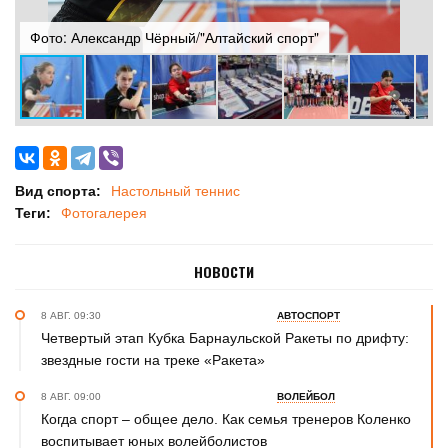
Фото: Александр Чёрный/"Алтайский спорт"
Ф
Вид спорта:
Настольный теннис
Теги:
Фотогалерея
НОВОСТИ
8 АВГ. 09:30
АВТОСПОРТ
Четвертый этап Кубка Барнаульской Ракеты по дрифту:
звездные гости на треке «Ракета»
8 АВГ. 09:00
ВОЛЕЙБОЛ
Когда спорт – общее дело. Как семья тренеров Коленко
воспитывает юных волейболистов