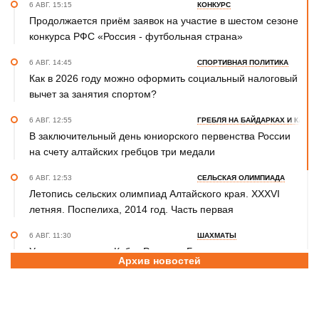
6 АВГ. 15:15
КОНКУРС
Продолжается приём заявок на участие в шестом сезоне
конкурса РФС «Россия - футбольная страна»
6 АВГ. 14:45
СПОРТИВНАЯ ПОЛИТИКА
Как в 2026 году можно оформить социальный налоговый
вычет за занятия спортом?
6 АВГ. 12:55
ГРЕБЛЯ НА БАЙДАРКАХ И КАНОЭ
В заключительный день юниорского первенства России
на счету алтайских гребцов три медали
6 АВГ. 12:53
СЕЛЬСКАЯ ОЛИМПИАДА
Летопись сельских олимпиад Алтайского края. XXXVI
летняя. Поспелиха, 2014 год. Часть первая
6 АВГ. 11:30
ШАХМАТЫ
Участники этапов Кубка России в Барнауле преодолели
Архив новостей
две трети турнирной дистанции
6 АВГ. 10:20
САМБО
Бийчанка Наталья Чернецова завоевала бронзу