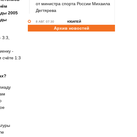
от министра спорта России Михаила
нём
Дегтярева
ады 2005
нды
8 АВГ. 07:30
ЮБИЛЕЙ
Архив новостей
Базовый элемент. Александру
Городову - 70 лет
 3:3,
7 АВГ. 21:15
ПРИЗНАНИЕ
енку -
Передовикам - почёт! В Алтайском
 счёте 1:3
училище олимпийского резерва
состоялось награждение
представителей спортивной отрасли
ах?
региона ко Дню физкультурника
мпиаду
7 АВГ. 12:29
СПОРТИВНЫЙ ФЕСТИВАЛЬ
там
За сильное поколение! В Яровом
о
прошёл фестиваль проекта «Детский
ное
спорт» (фото)
7 АВГ. 10:45
ШАХМАТЫ
ьтуры
Партия длиною в жизнь: шахматный
ле
тренер Надежда Зыкина из Барнаула