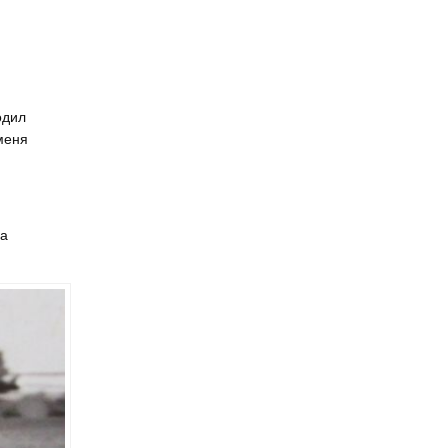
отметила юбилей
одил
меня
ча