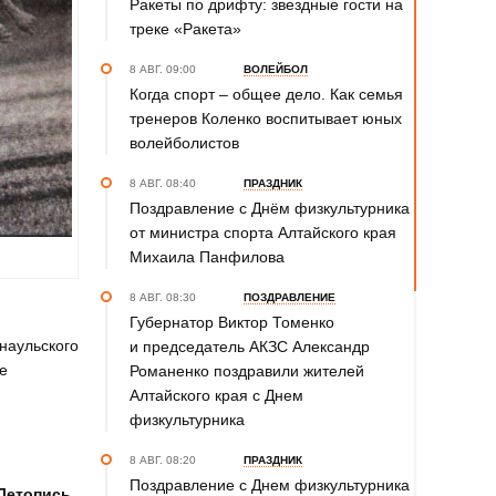
Ракеты по дрифту: звездные гости на
треке «Ракета»
8 АВГ. 09:00
ВОЛЕЙБОЛ
Когда спорт – общее дело. Как семья
тренеров Коленко воспитывает юных
волейболистов
8 АВГ. 08:40
ПРАЗДНИК
Поздравление с Днём физкультурника
от министра спорта Алтайского края
Михаила Панфилова
8 АВГ. 08:30
ПОЗДРАВЛЕНИЕ
Губернатор Виктор Томенко
наульского
и председатель АКЗС Александр
е
Романенко поздравили жителей
Алтайского края с Днем
физкультурника
8 АВГ. 08:20
ПРАЗДНИК
Поздравление с Днем физкультурника
Летопись