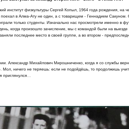
кий институт физкультуры Сергей Копыл, 1964 года рождения, на ч
Я поехал в Алма-Ату не один, а с товарищем - Геннадием Сакуном.
 играли только студенты. Изначально нас просмотрели именно в ф
т день, когда произошло зачисление, мы с командой были на выезде
заняли последнее место в своей группе, а во втором - предпослед
ении. Александр Михайлович Мирошниченко, когда я со службы вер
 Мол, ничего не теряешь: если не подойдёшь, то продолжишь учит
 я приглянулся…