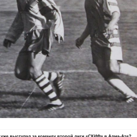
ет уже выступал за команду второй лиги «СКИФ» в Алма-Ате?