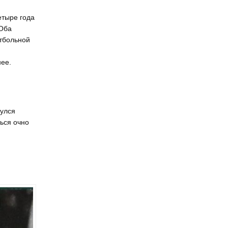
етыре года
 Оба
утбольной
нее.
нулся
ься очно