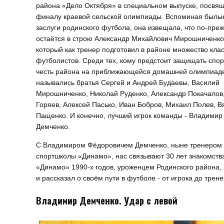
района «Дело Октября» в специальном выпуске, посвя
финалу краевой сельской олимпиады. Вспоминая былы
заслуги родинского футбола, она извещала, что по-пре
остаётся в строю Александр Михайлович Мирошниченко
который как тренер подготовил в районе множество кла
футболистов. Среди тех, кому предстоит защищать спо
честь района на приближающейся домашней олимпиад
назывались братья Сергей и Андрей Будаевы, Василий
Мирошниченко, Николай Руденко, Александр Покачалов
Горяев, Алексей Пасько, Иван Бобров, Михаил Полев, В
Пащенко. И конечно, лучший игрок команды - Владимир
Демченко.
С Владимиром Фёдоровичем Демченко, ныне тренером
спортшколы «Динамо», нас связывают 30 лет знакомства
«Динамо» 1990-х годов, уроженцем Родинского района,
и рассказал о своём пути в футболе - от игрока до трене
Владимир Демченко. Удар с левой