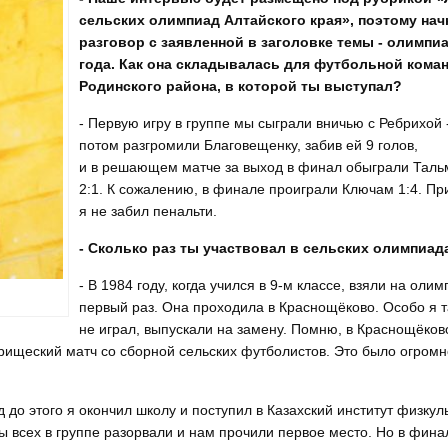
сельских олимпиад Алтайского края», поэтому нач
разговор с заявленной в заголовке темы - олимпи
года. Как она складывалась для футбольной кома
Родинского района, в которой ты выступал?
- Первую игру в группе мы сыграли вничью с Ребрихой -
потом разгромили Благовещенку, забив ей 9 голов,
и в решающем матче за выход в финал обыграли Тальм
2:1. К сожалению, в финале проиграли Ключам 1:4. При
я не забил пенальти.
- Сколько раз ты участвовал в сельских олимпиад
- В 1984 году, когда учился в 9-м классе, взяли на оли
первый раз. Она проходила в Краснощёково. Особо я 
не играл, выпускали на замену. Помню, в Краснощёков
рищеский матч со сборной сельских футболистов. Это было огром
д до этого я окончил школу и поступил в Казахский институт физкул
ы всех в группе разорвали и нам прочили первое место. Но в фина