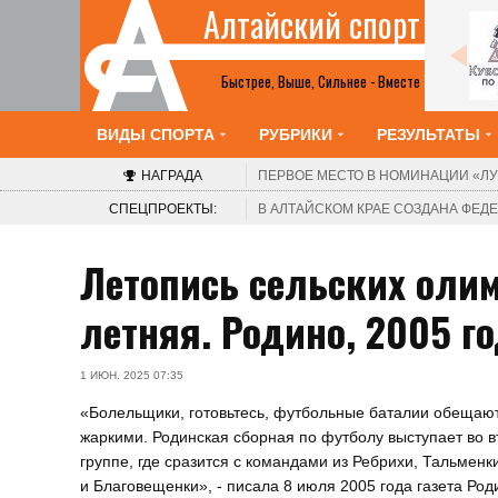
Алтайский спорт
Шахматы
2-8 августа. Барнаул. Краевой шахматный
клуб. V турнир «Красоты Алтая». Этап Кубка
Быстрее, Выше, Сильнее - Вместе
России среди женщин
ВИДЫ СПОРТА
РУБРИКИ
РЕЗУЛЬТАТЫ
НАГРАДА
ПЕРВОЕ МЕСТО В НОМИНАЦИИ
«ЛУ
СПЕЦПРОЕКТЫ:
В АЛТАЙСКОМ КРАЕ СОЗДАНА ФЕ
Летопись сельских олим
летняя. Родино, 2005 го
1 ИЮН. 2025 07:35
«Болельщики, готовьтесь, футбольные баталии обещаю
жаркими. Родинская сборная по футболу выступает во в
группе, где сразится с командами из Ребрихи, Тальменк
и Благовещенки», - писала 8 июля 2005 года газета Род