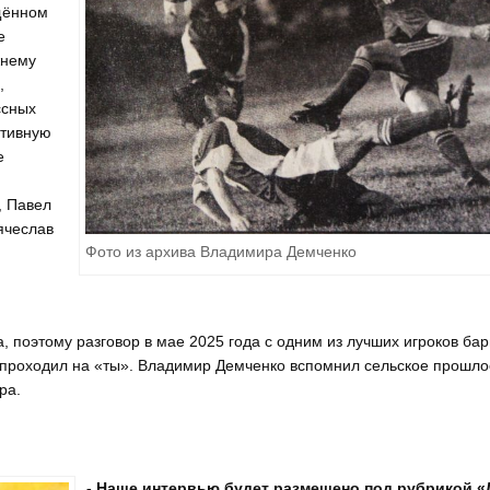
щённом
е
жнему
,
ссных
ртивную
е
, Павел
ячеслав
Фото из архива Владимира Демченко
, поэтому разговор в мае 2025 года с одним из лучших игроков бар
 проходил на «ты». Владимир Демченко вспомнил сельское прошло
ра.
- Наше интервью будет размещено под рубрикой «