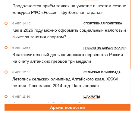
Продолжается приём заявок на участие в шестом сезоне
конкурса РФС «Россия - футбольная страна»
6 АВГ. 14:45
СПОРТИВНАЯ ПОЛИТИКА
Как в 2026 году можно оформить социальный налоговый
вычет за занятия спортом?
6 АВГ. 12:55
ГРЕБЛЯ НА БАЙДАРКАХ И КАНОЭ
В заключительный день юниорского первенства России
на счету алтайских гребцов три медали
6 АВГ. 12:53
СЕЛЬСКАЯ ОЛИМПИАДА
Летопись сельских олимпиад Алтайского края. XXXVI
летняя. Поспелиха, 2014 год. Часть первая
6 АВГ. 11:30
ШАХМАТЫ
Участники этапов Кубка России в Барнауле преодолели
Архив новостей
две трети турнирной дистанции
6 АВГ. 10:20
САМБО
Бийчанка Наталья Чернецова завоевала бронзу
международного Мемориала Бурдикова