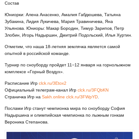
Состав
Юниорки: Алена Анасенко, Амалия Габдюшева, Татьяна
Зубакина, Лидия Лукичева, Мария Травиничева, Яна
Ульянова. Юниоры: Макар Бородин, Тимур Зарипов, Петр
Злобин, Игорь Надыршин, Дмитрий Подольский, Илья Хуртин.
Отметим, что наша 18-летняя землячка является самой
опытной в российской команде.
Турнир по сноуборду пройдет 11−12 января на горнолыжном
комплексе «Горный Воздух».
Расписание Игр
clck.ru/3Etox2
Официальный телеграм-канал Игр
clck.ru/3FQbKN
Страничка Игр на
Sakh.online
clck.ru/3FWpYD
.
Послами Игр станут чемпионка мира по сноуборду София
Надыршина и олимпийская чемпионка по лыжным гонкам
Вероника Степанова.