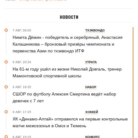
НОВОСТИ
7 АВГ. 09:00
ТХЭКВОНДО
Никита Дёмин - победитель и серебряный, Анастасия
Калашникова – бронзовый призёры чемпионата и
первенства Азии по тхэквондо ИТФ
6 АВГ. 20:34
УТРАТА
На 61-м году ушёл из жизни Николай Довгаль, тренер
Мамонтовской спортивной школы
6 АВГ. 18:35
НАБОР
СШОР по футболу Алексея Смертина ведёт набор
девочек с 7 лет
6 АВГ. 17:25
ХОККЕЙ
ХК «Динамо-Алтай» отправился на первые контрольные
матчи межсезонья в Омск и Тюмень
6 АВГ. 15:15
КОНКУРС