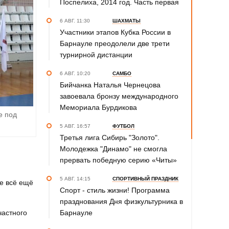
Поспелиха, 2014 год. Часть первая
6 АВГ. 11:30
ШАХМАТЫ
Участники этапов Кубка России в
Барнауле преодолели две трети
турнирной дистанции
6 АВГ. 10:20
САМБО
Бийчанка Наталья Чернецова
завоевала бронзу международного
Мемориала Бурдикова
е под
5 АВГ. 16:57
ФУТБОЛ
Третья лига Сибирь "Золото".
Молодежка "Динамо" не смогла
прервать победную серию «Читы»
5 АВГ. 14:15
СПОРТИВНЫЙ ПРАЗДНИК
е всё ещё
Спорт - стиль жизни! Программа
празднования Дня физкультурника в
частного
Барнауле