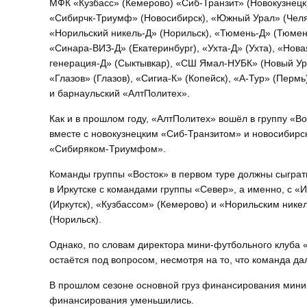
МФК «Кузбасс» (Кемерово) «Сиб-Транзит» (Новокузнецк
«Сибирчк-Триумф» (Новосибирск), «Южный Урал» (Челя
«Норильский никель-Д» (Норильск), «Тюмень-Д» (Тюмен
«Синара-ВИЗ-Д» (Екатеринбург), «Ухта-Д» (Ухта), «Нова
генерация-Д» (Сыктывкар), «СШ Ямал-НУБК» (Новый Ур
«Глазов» (Глазов), «Сигиа-К» (Копейск), «А-Тур» (Пермь
и барнаульский «АлтПолитех».
Как и в прошлом году, «АлтПолитех» вошёл в группу «Во
вместе с новокузнецким «Сиб-Транзитом» и новосибирс
«Сибиряком-Триумфом».
Команды группы «Восток» в первом туре должны сыграт
в Иркутске с командами группы «Север», а именно, с «
(Иркутск), «Кузбассом» (Кемерово) и «Норильским нике
(Норильск).
Однако, по словам директора мини-футбольного клуба 
остаётся под вопросом, несмотря на то, что команда д
В прошлом сезоне основной груз финансирования мини-
финансирования уменьшились.