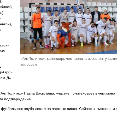
),
бинск),
ь),
я
енгой),
)
сток»
ким
«АлтПолитех»: календарь чемпионата известен, участи
вопросом
ь
ИрАэро»
лем-Д»
«АлтПолитех» Павла Васильева, участие политеховцев в чемпионат
ала подтверждение.
футбольного клуба лежал на частных лицах. Сейчас возможности 