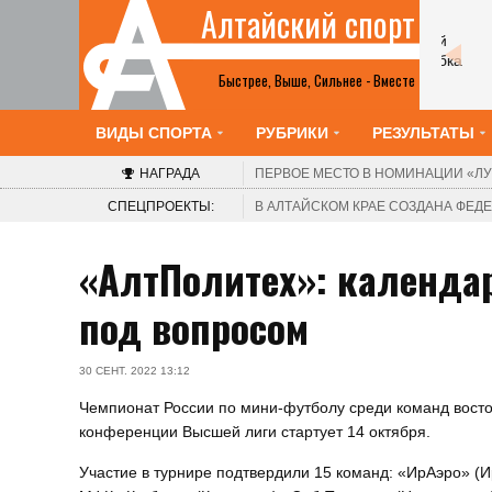
Алтайский спорт
Шахматы
2-8 августа. Барнаул. Краевой шахматный
клуб. V турнир «Красоты Алтая». Этап Кубка
Быстрее, Выше, Сильнее - Вместе
России среди женщин
ВИДЫ СПОРТА
РУБРИКИ
РЕЗУЛЬТАТЫ
НАГРАДА
ПЕРВОЕ МЕСТО В НОМИНАЦИИ
«ЛУ
СПЕЦПРОЕКТЫ:
В АЛТАЙСКОМ КРАЕ СОЗДАНА ФЕ
«АлтПолитех»: календар
под вопросом
30 СЕНТ. 2022 13:12
Чемпионат России по мини-футболу среди команд вост
конференции Высшей лиги стартует 14 октября.
Участие в турнире подтвердили 15 команд: «ИрАэро» (Ир