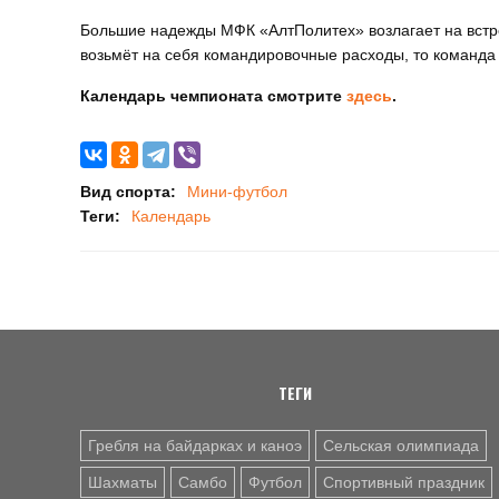
Большие надежды МФК «АлтПолитех» возлагает на встр
возьмёт на себя командировочные расходы, то команда 
Календарь чемпионата смотрите
здесь
.
Вид спорта:
Мини-футбол
Теги:
Календарь
ТЕГИ
Гребля на байдарках и каноэ
Сельская олимпиада
Шахматы
Самбо
Футбол
Спортивный праздник