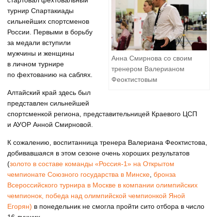
стартовал фехтовальный
турнир Спартакиады
сильнейших спортсменов
России. Первыми в борьбу
за медали вступили
мужчины и женщины
Анна Смирнова со своим
в личном турнире
тренером Валерианом
по фехтованию на саблях.
Феоктистовым
Алтайский край здесь был
представлен сильнейшей
спортсменкой региона, представительницей Краевого ЦСП
и АУОР Анной Смирновой.
К сожалению, воспитанница тренера Валериана Феоктистова,
добивавшаяся в этом сезоне очень хороших результатов
(
золото в составе команды «Россия-1» на Открытом
чемпионате Союзного государства в Минске
,
бронза
Всероссийского турнира в Москве в компании олимпийских
чемпионок,
победа над олимпийской чемпионкой Яной
Егорян)
в понедельник не смогла пройти сито отбора в число