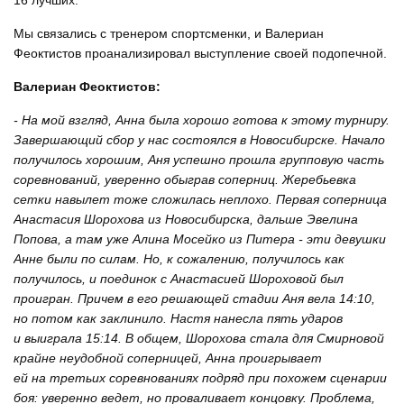
16 лучших.
Мы связались с тренером спортсменки, и Валериан
Феоктистов проанализировал выступление своей подопечной.
Валериан Феоктистов:
- На мой взгляд, Анна была хорошо готова к этому турниру.
Завершающий сбор у нас состоялся в Новосибирске. Начало
получилось хорошим, Аня успешно прошла групповую часть
соревнований, уверенно обыграв соперниц. Жеребьевка
сетки навылет тоже сложилась неплохо. Первая соперница
Анастасия Шорохова из Новосибирска, дальше Эвелина
Попова, а там уже Алина Мосейко из Питера - эти девушки
Анне были по силам. Но, к сожалению, получилось как
получилось, и поединок с Анастасией Шороховой был
проигран. Причем в его решающей стадии Аня вела 14:10,
но потом как заклинило. Настя нанесла пять ударов
и выиграла 15:14. В общем, Шорохова стала для Смирновой
крайне неудобной соперницей, Анна проигрывает
ей на третьих соревнованиях подряд при похожем сценарии
боя: уверенно ведет, но проваливает концовку. Проблема,