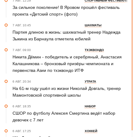
7 АВГ. 12:29
СПОРТИВНЫЙ ФЕСТИВАЛЬ
За сильное поколение! В Яровом прошёл фестиваль
проекта «Детский спорт» (фото)
7 АВГ. 10:45
ШАХМАТЫ
Партия длиною в жизнь: шахматный тренер Надежда
Зыкина из Барнаула отметила юбилей
7 АВГ. 09:00
ТХЭКВОНДО
Никита Дёмин - победитель и серебряный, Анастасия
Калашникова – бронзовый призёры чемпионата и
первенства Азии по тхэквондо ИТФ
6 АВГ. 20:34
УТРАТА
На 61-м году ушёл из жизни Николай Довгаль, тренер
Мамонтовской спортивной школы
6 АВГ. 18:35
НАБОР
СШОР по футболу Алексея Смертина ведёт набор
девочек с 7 лет
6 АВГ. 17:25
ХОККЕЙ