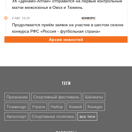
ХК «Динамо-Алтай» отправился на первые контрольные
матчи межсезонья в Омск и Тюмень
6 АВГ. 15:15
КОНКУРС
Продолжается приём заявок на участие в шестом сезоне
конкурса РФС «Россия - футбольная страна»
Архив новостей
6 АВГ. 14:45
СПОРТИВНАЯ ПОЛИТИКА
Как в 2026 году можно оформить социальный налоговый
вычет за занятия спортом?
6 АВГ. 12:55
ГРЕБЛЯ НА БАЙДАРКАХ И КАНОЭ
В заключительный день юниорского первенства России
на счету алтайских гребцов три медали
ТЕГИ
Признание
Спортивный фестиваль
Шахматы
Тхэквондо
Утрата
Набор
Хоккей
Конкурс
Автоспорт
Спортивная политика
все теги