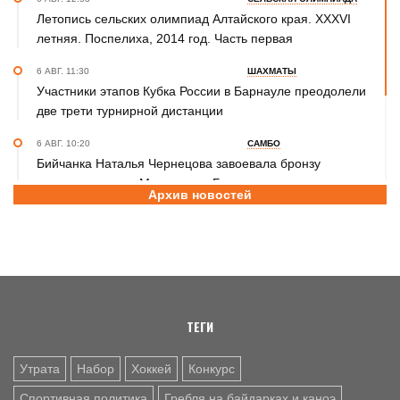
Летопись сельских олимпиад Алтайского края. XXXVI
летняя. Поспелиха, 2014 год. Часть первая
6 АВГ. 11:30
ШАХМАТЫ
Участники этапов Кубка России в Барнауле преодолели
две трети турнирной дистанции
6 АВГ. 10:20
САМБО
Бийчанка Наталья Чернецова завоевала бронзу
международного Мемориала Бурдикова
Архив новостей
5 АВГ. 16:57
ФУТБОЛ
Третья лига Сибирь "Золото". Молодежка "Динамо" не
смогла прервать победную серию «Читы»
ТЕГИ
Утрата
Набор
Хоккей
Конкурс
Спортивная политика
Гребля на байдарках и каноэ