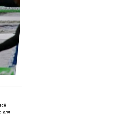
всё
о для