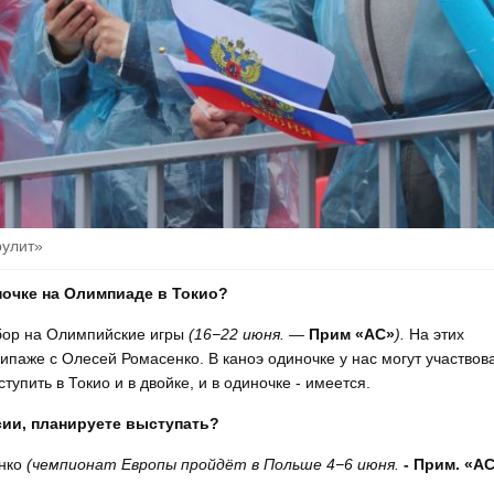
рулит»
ночке на Олимпиаде в Токио?
тбор на Олимпийские игры
(16−22 июня. —
Прим «АС»
).
На этих
паже с Олесей Ромасенко. В каноэ одиночке у нас могут участвов
тупить в Токио и в двойке, и в одиночке - имеется.
сии, планируете выступать?
енко
(чемпионат Европы пройдёт в Польше 4−6 июня.
- Прим. «А