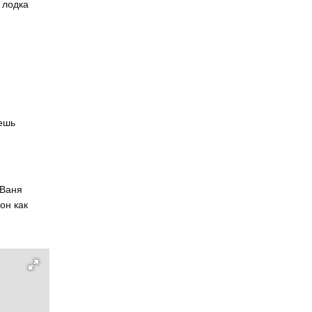
 лодка
чешь
 Ваня
он как