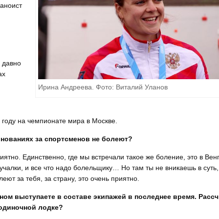
каноист
о давно
ах
Ирина Андреева. Фото: Виталий Уланов
 году на чемпионате мира в Москве.
евнованиях за спортсменов не болеют?
иятно. Единственно, где мы встречали такое же боление, это в Вен
тучалки, и все что надо болельщику… Но там ты не вникаешь в суть,
еют за тебя, за страну, это очень приятно.
вном выступаете в составе экипажей в последнее время. Расс
 одиночной лодке?