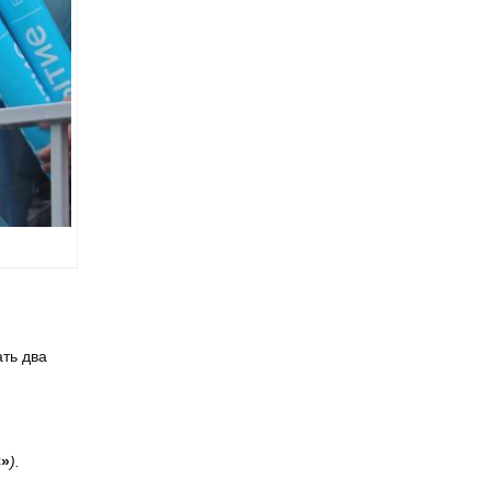
первенства Азии по тхэквондо ИТФ
ать два
С»
).