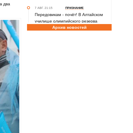
а два
7 АВГ. 21:15
ПРИЗНАНИЕ
Передовикам - почёт! В Алтайском
училище олимпийского резерва
Архив новостей
состоялось награждение
представителей спортивной отрасли
региона ко Дню физкультурника
7 АВГ. 12:29
СПОРТИВНЫЙ ФЕСТИВАЛЬ
За сильное поколение! В Яровом
прошёл фестиваль проекта «Детский
спорт» (фото)
7 АВГ. 10:45
ШАХМАТЫ
Партия длиною в жизнь: шахматный
тренер Надежда Зыкина из Барнаула
отметила юбилей
7 АВГ. 09:00
ТХЭКВОНДО
Никита Дёмин - победитель и
серебряный, Анастасия Калашникова
– бронзовый призёры чемпионата и