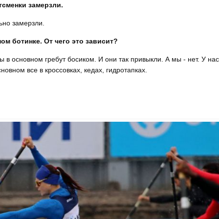
тсменки замерзли.
ьно замерзли.
ном ботинке. От чего это зависит?
ы в основном гребут босиком. И они так привыкли. А мы - нет. У нас
сновном все в кроссовках, кедах, гидротапках.