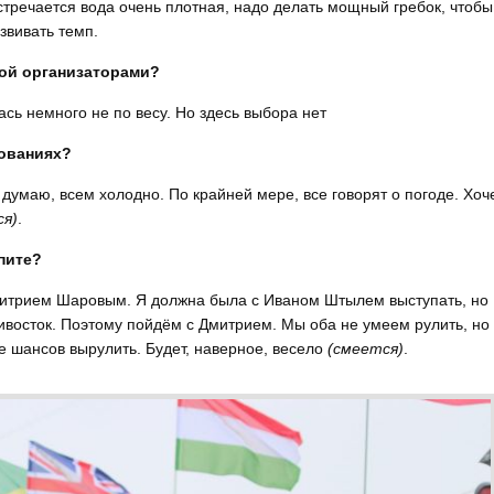
стречается вода очень плотная, надо делать мощный гребок, чтобы
звивать темп.
ной организаторами?
ась немного не по весу. Но здесь выбора нет
нованиях?
, думаю, всем холодно. По крайней мере, все говорят о погоде. Хо
ся)
.
пите?
Дмитрием Шаровым. Я должна была с Иваном Штылем выступать, но
восток. Поэтому пойдём с Дмитрием. Мы оба не умеем рулить, но 
ше шансов вырулить. Будет, наверное, весело
(смеется)
.