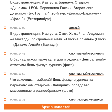
Видеотрансляция. 9 августа. Барнаул. Стадион
«Динамо». LEON-Первенство России. Вторая лига.
Дивизион «Б». Группа 4. 20-й тур. «Динамо-Барнаул» -
«Урал-2» (Екатеринбург)
9 АВГ. 17:00
ХОККЕЙ
Видеотрансляция. 9 августа. Омск. Хоккейная Академия
«Авангард». Контрольный матч. «Омские Крылья» (Омск)
- «Динамо-Алтай» (Барнаул)
9 АВГ. 14:45
СПОРТИВНЫЙ ФЕСТИВАЛЬ
В барнаульском парке культуры и отдыха «Центральный»
отметили День физкультурника (фото)
9 АВГ. 13:58
СПОРТИВНЫЙ ФЕСТИВАЛЬ
Что захочешь – выбирай! День физкультурника на
барнаульском стадионе «Лабиринт» порадовал
массовостью и разнообразием (фото)
9 АВГ. 13:35
СПАРТАКИАДА УЧАЩИХСЯ РОСС
Дзюдоист Матвей Чебавских из Краевой СШОР стал
Архив новостей
пятым в финальном турнире летней XIII Спартакиады