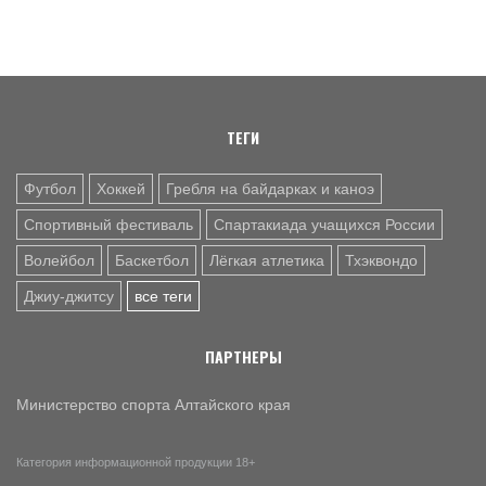
учащихся России
9 АВГ. 13:02
ФУТБОЛ
Победителем юбилейного Х "Кубка первоцелинников" в
Ключах стала команда их Камня-на-Оби
ТЕГИ
9 АВГ. 10:30
ВОЛЕЙБОЛ
Как волейболисты барнаульского «Университета»
Футбол
Хоккей
Гребля на байдарках и каноэ
готовятся к новому сезону после изменений в тренерском
штабе и руководстве
Спортивный фестиваль
Спартакиада учащихся России
Волейбол
Баскетбол
Лёгкая атлетика
Тхэквондо
Джиу-джитсу
все теги
ПАРТНЕРЫ
Министерство спорта Алтайского края
Категория информационной продукции 18+