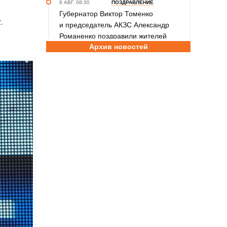
8 АВГ. 08:30
ПОЗДРАВЛЕНИЕ
Губернатор Виктор Томенко
.
и председатель АКЗС Александр
Романенко поздравили жителей
Архив новостей
Алтайского края с Днем
физкультурника
8 АВГ. 08:20
ПРАЗДНИК
Поздравление с Днем физкультурника
от министра спорта России Михаила
Дегтярева
8 АВГ. 07:30
ЮБИЛЕЙ
Базовый элемент. Александру
Городову - 70 лет
7 АВГ. 21:15
ПРИЗНАНИЕ
Передовикам - почёт! В Алтайском
училище олимпийского резерва
состоялось награждение
представителей спортивной отрасли
региона ко Дню физкультурника