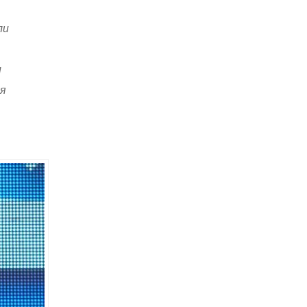
ли
и
ия