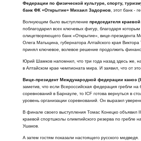
Федерации по физической культуре, спорту, туриз
банк ФК «Открытие» Михаил Задорнов
, этот банк - 
Волнующим было выступление
председателя краевой
поблагодарил всех ключевых фигур, благодаря которым
олицетворяющего банк «Открытие», вице-президента М
Олега Матыцина, губернатора Алтайского края Виктора 
принял ключевое, волевое решение продолжить финанси
Юрий Шамков напомнил, что три года назад здесь же, н
в Алтайском крае чемпионата мира. И заявил, что от эт
Вице-президент Международной федерации каноэ (
заметив, что если Всероссийская федерация гребли на
соревнований в Барнауле, то ICF готова вернуться в ст
уровень организации соревнований. Он выразил уверенн
В финале своего выступления Томас Конецко объявил II
краевой спортшколы олимпийского резерва по гребле на
Ушаков.
А затем гостям показали настоящего русского медведя.