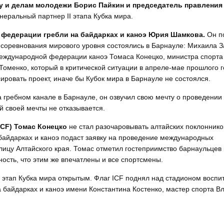
му и делам молодежи Борис Пайкин и председатель правлени
генеральный партнер II этапа Кубка мира.
 федерации гребли на байдарках и каноэ Юрия Шамкова.
Он п
 соревнования мирового уровня состоялись в Барнауле: Михаила З
еждународной федерации каноэ Томаса Конецко, министра спорта
Томенко, который в критической ситуации в апреле-мае прошлого 
ровать проект, иначе бы Кубок мира в Барнауле не состоялся.
а гребном канале в Барнауле, он озвучил свою мечту о проведении
ой своей мечты не отказывается.
ICF) Томас Конецко
не стал разочаровывать алтайских поклоннико
 байдарках и каноэ подаст заявку на проведение международных
олицу Алтайского края. Томас отметил гостеприимство барнаульцев
ость, что этим же впечатлены и все спортсмены.
 этап Кубка мира открытым. Флаг ICF поднял над стадионом воспи
 байдарках и каноэ имени Константина Костенко, мастер спорта В