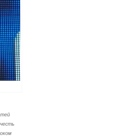
стей
 честь
соком