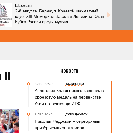
Шахматы
2-8 августа. Барнаул. Краевой шахматный
клуб. XIII Мемориал Василия Лепихина. Этап
Кубка России среди мужчин
 II
НОВОСТИ
8 АВГ. 22:30
ТХЭКВОНДО
Анастасия Калашникова завоевала
бронзовую медаль на первенстве
Азии по тхэквондо ИТФ
8 АВГ. 20:45
ДЖИУ-ДЖИТСУ
Николай Федоскин – серебряный
призёр чемпионата мира