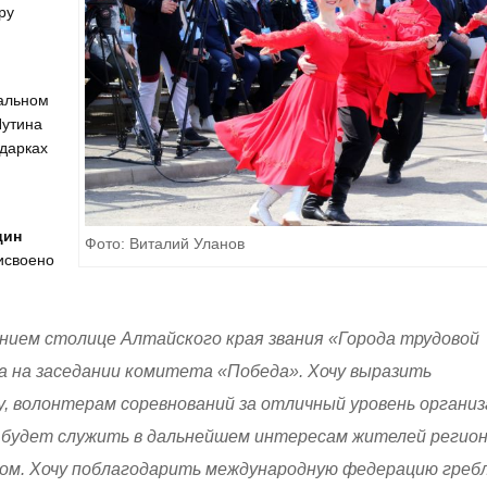
ру
альном
Путина
йдарках
цин
Фото: Виталий Уланов
исвоено
оением столице Алтайского края звания «Города трудовой
а на заседании комитета «Победа». Хочу выразить
, волонтерам соревнований за отличный уровень организ
 будет служить в дальнейшем интересам жителей регио
ом. Хочу поблагодарить международную федерацию греб