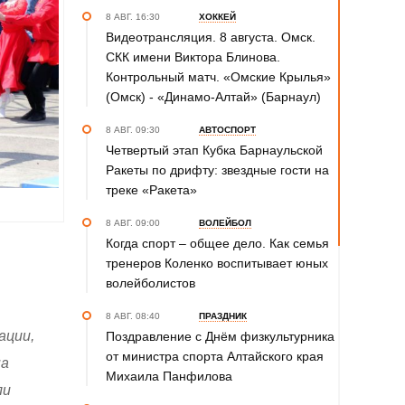
8 АВГ. 16:30
ХОККЕЙ
Видеотрансляция. 8 августа. Омск.
СКК имени Виктора Блинова.
Контрольный матч. «Омские Крылья»
(Омск) - «Динамо-Алтай» (Барнаул)
8 АВГ. 09:30
АВТОСПОРТ
Четвертый этап Кубка Барнаульской
Ракеты по дрифту: звездные гости на
треке «Ракета»
8 АВГ. 09:00
ВОЛЕЙБОЛ
Когда спорт – общее дело. Как семья
тренеров Коленко воспитывает юных
волейболистов
8 АВГ. 08:40
ПРАЗДНИК
ации,
Поздравление с Днём физкультурника
от министра спорта Алтайского края
на
Михаила Панфилова
ли