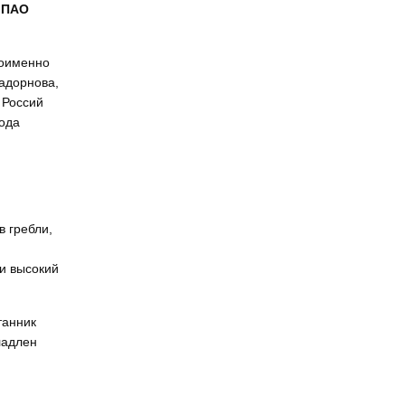
я ПАО
оименно
адорнова,
 Россий
года
в гребли,
 и высокий
танник
ладлен