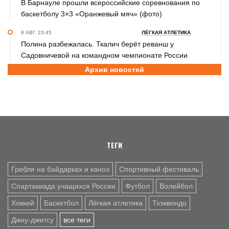
В Барнауле прошли всероссийские соревнования по
баскетболу 3×3 «Оранжевый мяч» (фото)
8 АВГ. 23:45
ЛЁГКАЯ АТЛЕТИКА
Полина разбежалась. Ткалич берёт реванш у
Садовничевой на командном чемпионате России
Архив новостей
8 АВГ. 22:30
ТХЭКВОНДО
Анастасия Калашникова завоевала бронзовую медаль на
первенстве Азии по тхэквондо ИТФ
8 АВГ. 20:45
ДЖИУ-ДЖИТСУ
Николай Федоскин – серебряный призёр чемпионата
мира
ТЕГИ
Гребля на байдарках и каноэ
Спортивный фестиваль
Спартакиада учащихся России
Футбол
Волейбол
Хоккей
Баскетбол
Лёгкая атлетика
Тхэквондо
Джиу-джитсу
все теги