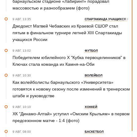
барнаульском стадионе «Лабиринт» порадовал
массовостью и разнообразием (фото)
9 АВГ. 13:35
СПАРТАКИАДА УЧАЩИХСЯ РОСС
Дзюдоист Матвей Чебавских из Краевой СШОР стал
пятым в финальном турнире летней XIII Спартакиады
учащихся России
9 АВГ. 13:02
ФУТБОЛ
Победителем юбилейного Х "Кубка первоцелинников" в
Ключах стала команда их Камня-на-Оби
9 АВГ. 10:30
ВОЛЕЙБОЛ
Как волейболисты барнаульского «Университета»
готовятся к новому сезону после изменений в тренерском
штабе и руководстве
9 АВГ. 10:10
ХОККЕЙ
ХК "Динамо-Алтай» уступил «Омским Крыльям» в первом
предсезонном матче - 1:4 (фото)
9 АВГ. 08:00
БАСКЕТБОЛ