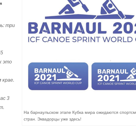
я
ь: три
55
к это
 крае.
ас 3
т.
На барнаульском этапе Кубка мира ожидаются спортсм
стран. Эквадорцы уже здесь!