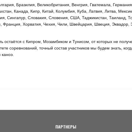
олгария, Бразилия, Великобритания, Венгрия, Гватемала, Германия,
хстан, Канада, Кипр, Китай, Колумбия, Куба, Латвия, Литва, Мексик
ия, Сингапур, Словакия, Словения, США, Таджикистан, Таиланд, То
я, Франция, Хорватия, Чехия, Чили, Швейцария, Швеция, Эквадор, 
ь остаётся с Кипром, Мозамбиком и Тунисом, от которых не получ
ете соревнований, точный состав участников мы будем знать, ког
 каноэ.
ПАРТНЕРЫ