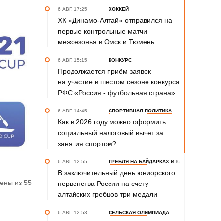
6 АВГ. 17:25
ХОККЕЙ
ХК «Динамо-Алтай» отправился на
первые контрольные матчи
межсезонья в Омск и Тюмень
6 АВГ. 15:15
КОНКУРС
Продолжается приём заявок
на участие в шестом сезоне конкурса
РФС «Россия - футбольная страна»
6 АВГ. 14:45
СПОРТИВНАЯ ПОЛИТИКА
Как в 2026 году можно оформить
социальный налоговый вычет за
занятия спортом?
6 АВГ. 12:55
ГРЕБЛЯ НА БАЙДАРКАХ И КАНОЭ
В заключительный день юниорского
ены из 55
первенства России на счету
алтайских гребцов три медали
6 АВГ. 12:53
СЕЛЬСКАЯ ОЛИМПИАДА