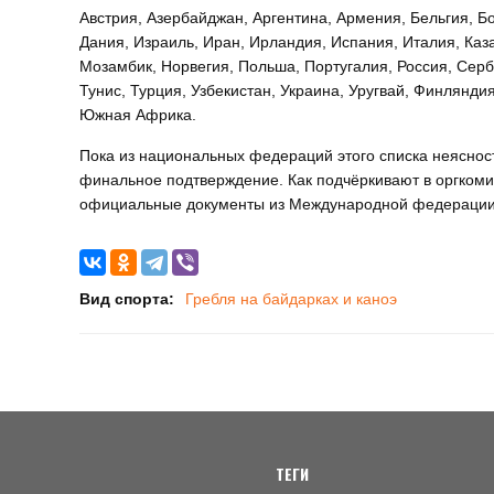
Австрия, Азербайджан, Аргентина, Армения, Бельгия, Б
Дания, Израиль, Иран, Ирландия, Испания, Италия, Каза
Мозамбик, Норвегия, Польша, Португалия, Россия, Серб
Тунис, Турция, Узбекистан, Украина, Уругвай, Финлянди
Южная Африка.
Пока из национальных федераций этого списка неясност
финальное подтверждение. Как подчёркивают в оргкомит
официальные документы из Международной федерации
Вид спорта:
Гребля на байдарках и каноэ
ТЕГИ