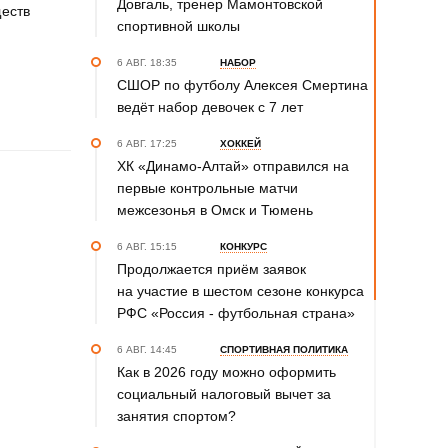
Довгаль, тренер Мамонтовской
ществ
спортивной школы
6 АВГ. 18:35
НАБОР
СШОР по футболу Алексея Смертина
ведёт набор девочек с 7 лет
6 АВГ. 17:25
ХОККЕЙ
ХК «Динамо-Алтай» отправился на
первые контрольные матчи
межсезонья в Омск и Тюмень
6 АВГ. 15:15
КОНКУРС
Продолжается приём заявок
на участие в шестом сезоне конкурса
РФС «Россия - футбольная страна»
6 АВГ. 14:45
СПОРТИВНАЯ ПОЛИТИКА
Как в 2026 году можно оформить
социальный налоговый вычет за
занятия спортом?