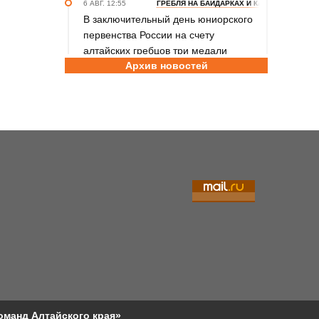
6 АВГ. 12:55
ГРЕБЛЯ НА БАЙДАРКАХ И КАНОЭ
В заключительный день юниорского
первенства России на счету
алтайских гребцов три медали
Архив новостей
6 АВГ. 12:53
СЕЛЬСКАЯ ОЛИМПИАДА
Летопись сельских олимпиад
Алтайского края. XXXVI летняя.
Поспелиха, 2014 год. Часть первая
6 АВГ. 11:30
ШАХМАТЫ
Участники этапов Кубка России в
Барнауле преодолели две трети
турнирной дистанции
6 АВГ. 10:20
САМБО
Бийчанка Наталья Чернецова
завоевала бронзу международного
Мемориала Бурдикова
оманд Алтайского края»