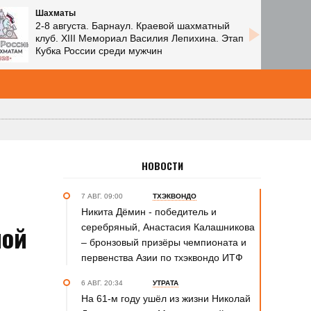
Шахматы
2-8 августа. Барнаул. Краевой шахматный
клуб. XIII Мемориал Василия Лепихина. Этап
Кубка России среди мужчин
НОВОСТИ
7 АВГ. 09:00
ТХЭКВОНДО
Никита Дёмин - победитель и
ной
серебряный, Анастасия Калашникова
– бронзовый призёры чемпионата и
первенства Азии по тхэквондо ИТФ
6 АВГ. 20:34
УТРАТА
На 61-м году ушёл из жизни Николай