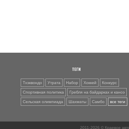
ТЕГИ
Тхэквондо
Утрата
Набор
Хоккей
Конкурс
Спортивная политика
Гребля на байдарках и каноэ
Сельская олимпиада
Шахматы
Самбо
все теги
2011-2026 © Краевое ав