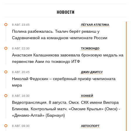
НОВОСТИ
8 АВГ. 23:45
ЛЁГКАЯ АТЛЕТИКА
Полина разбежалась. Ткалич берёт реванш у
Садовничевой на командном чемпионате России
8 АВГ. 22:30
ТХЭКВОНДО
Анастасия Калашникова завоевала бронзовую медаль на
первенстве Азии по тхэквондо ИТФ
8 АВГ. 20:45
ДЖИУ-ДЖИТСУ
Николай Федоскин – серебряный призёр чемпионата
мира
8 АВГ. 16:30
ХОККЕЙ
Видеотрансляция. 8 августа. Омск. СКК имени Виктора
Блинова. Контрольный матч. «Омские Крылья» (Омск) -
«Динамо-Алтай» (Барнаул)
8 АВГ. 09:30
АВТОСПОРТ