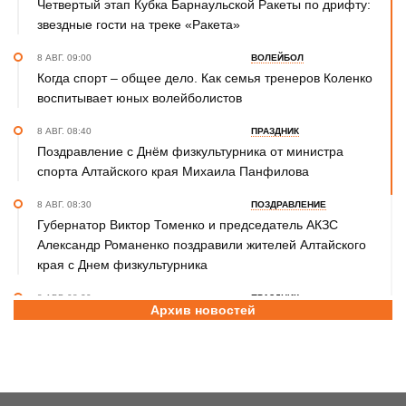
Четвертый этап Кубка Барнаульской Ракеты по дрифту:
звездные гости на треке «Ракета»
8 АВГ. 09:00
ВОЛЕЙБОЛ
Когда спорт – общее дело. Как семья тренеров Коленко
воспитывает юных волейболистов
8 АВГ. 08:40
ПРАЗДНИК
Поздравление с Днём физкультурника от министра
спорта Алтайского края Михаила Панфилова
8 АВГ. 08:30
ПОЗДРАВЛЕНИЕ
Губернатор Виктор Томенко и председатель АКЗС
Александр Романенко поздравили жителей Алтайского
края с Днем физкультурника
8 АВГ. 08:20
ПРАЗДНИК
Архив новостей
Поздравление с Днем физкультурника от министра
спорта России Михаила Дегтярева
8 АВГ. 07:30
ЮБИЛЕЙ
Базовый элемент. Александру Городову - 70 лет