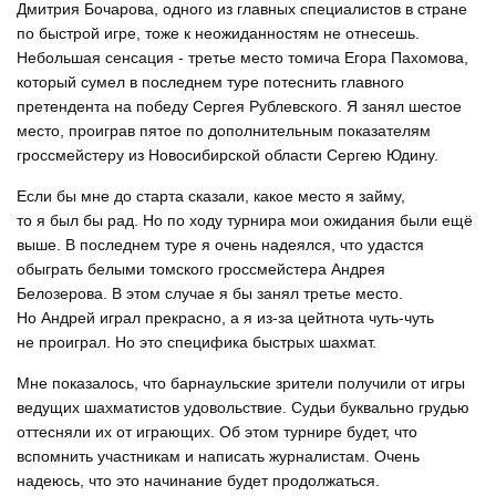
Дмитрия Бочарова, одного из главных специалистов в стране
по быстрой игре, тоже к неожиданностям не отнесешь.
Небольшая сенсация - третье место томича Егора Пахомова,
который сумел в последнем туре потеснить главного
претендента на победу Сергея Рублевского. Я занял шестое
место, проиграв пятое по дополнительным показателям
гроссмейстеру из Новосибирской области Сергею Юдину.
Если бы мне до старта сказали, какое место я займу,
то я был бы рад. Но по ходу турнира мои ожидания были ещё
выше. В последнем туре я очень надеялся, что удастся
обыграть белыми томского гроссмейстера Андрея
Белозерова. В этом случае я бы занял третье место.
Но Андрей играл прекрасно, а я из-за цейтнота чуть-чуть
не проиграл. Но это специфика быстрых шахмат.
Мне показалось, что барнаульские зрители получили от игры
ведущих шахматистов удовольствие. Судьи буквально грудью
оттесняли их от играющих. Об этом турнире будет, что
вспомнить участникам и написать журналистам. Очень
надеюсь, что это начинание будет продолжаться.