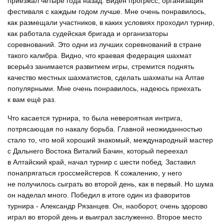
приезжал четыре года назад. Виден прогресс, организация
фестиваля с каждым годом лучше. Мне очень понравилось,
как размещали участников, в каких условиях проходил турнир,
как работала судейская бригада и организаторы
соревнований. Это одни из лучших соревнований в стране
такого калибра. Видно, что краевая федерация шахмат
всерьёз занимается развитием игры, стремится поднять
качество местных шахматистов, сделать шахматы на Алтае
популярными. Мне очень понравилось, надеюсь приехать
к вам ещё раз.
Что касается турнира, то была невероятная интрига,
потрясающая по накалу борьба. Главной неожиданностью
стало то, что мой хороший знакомый, международный мастер
с Дальнего Востока Виталий Бачин, который переехал
в Алтайский край, начал турнир с шести побед. Заставил
понапрягаться гроссмейстеров. К сожалению, у него
не получилось сыграть во второй день, как в первый. Но шума
он наделал много. Победил в итоге один из фаворитов
турнира - Александр Рязанцев. Он, наоборот, очень здорово
играл во второй день и выиграл заслуженно. Второе место