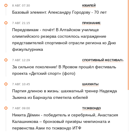
8 АВГ. 07:30
ЮБИЛЕЙ
Базовый элемент. Александру Городову - 70 лет
7 АВГ. 21:15
ПРИЗНАНИЕ
Передовикам - почёт! В Алтайском училище
олимпийского резерва состоялось награждение
представителей спортивной отрасли региона ко Дню
физкультурника
7 АВГ. 12:29
СПОРТИВНЫЙ ФЕСТИВАЛЬ
За сильное поколение! В Яровом прошёл фестиваль
проекта «Детский спорт» (фото)
7 АВГ. 10:45
ШАХМАТЫ
Партия длиною в жизнь: шахматный тренер Надежда
Зыкина из Барнаула отметила юбилей
7 АВГ. 09:00
ТХЭКВОНДО
Никита Дёмин - победитель и серебряный, Анастасия
Калашникова – бронзовый призёры чемпионата и
первенства Азии по тхэквондо ИТФ