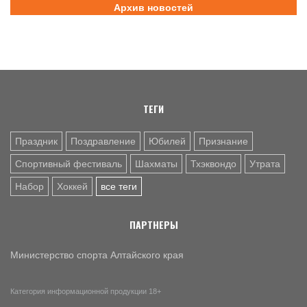
Архив новостей
6 АВГ. 20:34
УТРАТА
На 61-м году ушёл из жизни Николай Довгаль, тренер
Мамонтовской спортивной школы
6 АВГ. 18:35
НАБОР
СШОР по футболу Алексея Смертина ведёт набор
девочек с 7 лет
ТЕГИ
Праздник
Поздравление
Юбилей
Признание
Спортивный фестиваль
Шахматы
Тхэквондо
Утрата
Набор
Хоккей
все теги
ПАРТНЕРЫ
Министерство спорта Алтайского края
Категория информационной продукции 18+